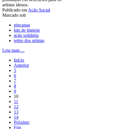
artistas idosos.
Publicado em
Ação Social
Marcado sob
gincanaa
kits de higiene
ação solidária
retiro dos artistas
Leia mais ...
Início
Anterior
5
6
7
8
9
10
11
12
13
14
Próximo
Fim