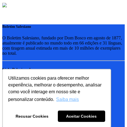
Boletim Salesiano
O Boletim Salesiano, fundado por Dom Bosco em agosto de 1877,
atualmente é publicado no mundo todo em 66 edições e 31 línguas,
com tiragem anual estimada em mais de 10 milhões de exemplares
no total.
Links Relacionados
Utilizamos cookies para oferecer melhor
RSB - Rede Salesiana Brasil
experiência, melhorar o desempenho, analisar
EDEBE - Editora
UPV - União pela Vida
como você interage em nosso site e
personalizar conteúdo.
Saiba mais
Familia Salesiana
SDB - Salesianos de Dom Bosco
Recusar Cookies
Aceitar Cookies
FMA - Filhas de Maria Auxiliadora