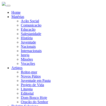
Home
Matérias
Ação Social
Comunicação
Educação
Salesianidade
História
Juventude
Nacionais
Internacionais
Igreja
Missões
Vocações
Artigos
Reitor-mor
Novos Pátios
Juventude em Pauta
Projeto de Vida
Liturgia
Editorial
Dom Bosco Hoje
Oração do Senhor