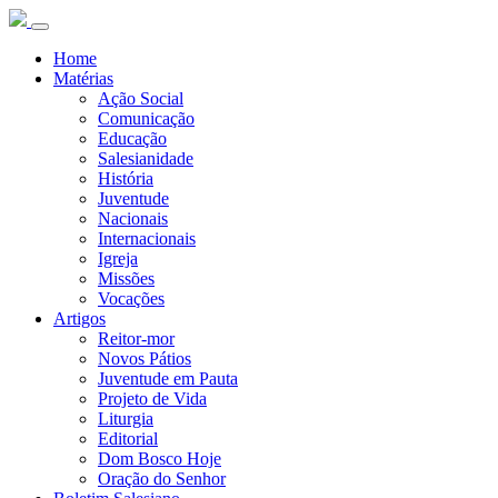
Home
Matérias
Ação Social
Comunicação
Educação
Salesianidade
História
Juventude
Nacionais
Internacionais
Igreja
Missões
Vocações
Artigos
Reitor-mor
Novos Pátios
Juventude em Pauta
Projeto de Vida
Liturgia
Editorial
Dom Bosco Hoje
Oração do Senhor