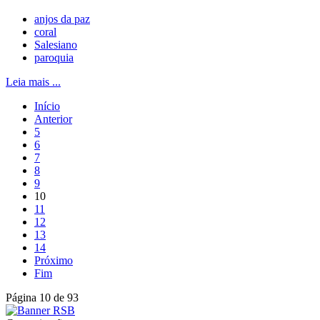
anjos da paz
coral
Salesiano
paroquia
Leia mais ...
Início
Anterior
5
6
7
8
9
10
11
12
13
14
Próximo
Fim
Página 10 de 93