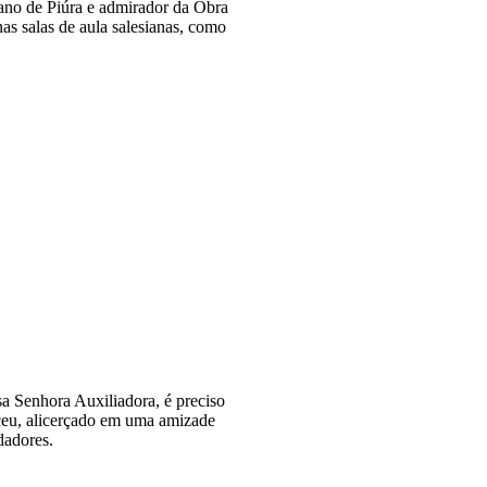
ano de Piúra e admirador da Obra
s salas de aula salesianas, como
sa Senhora Auxiliadora, é preciso
asceu, alicerçado em uma amizade
dadores.