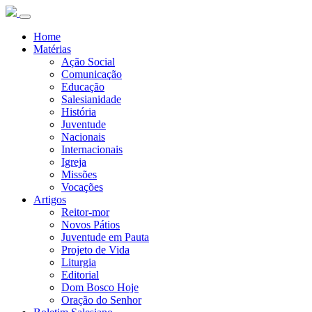
Home
Matérias
Ação Social
Comunicação
Educação
Salesianidade
História
Juventude
Nacionais
Internacionais
Igreja
Missões
Vocações
Artigos
Reitor-mor
Novos Pátios
Juventude em Pauta
Projeto de Vida
Liturgia
Editorial
Dom Bosco Hoje
Oração do Senhor