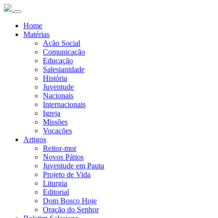
Home
Matérias
Ação Social
Comunicação
Educação
Salesianidade
História
Juventude
Nacionais
Internacionais
Igreja
Missões
Vocações
Artigos
Reitor-mor
Novos Pátios
Juventude em Pauta
Projeto de Vida
Liturgia
Editorial
Dom Bosco Hoje
Oração do Senhor