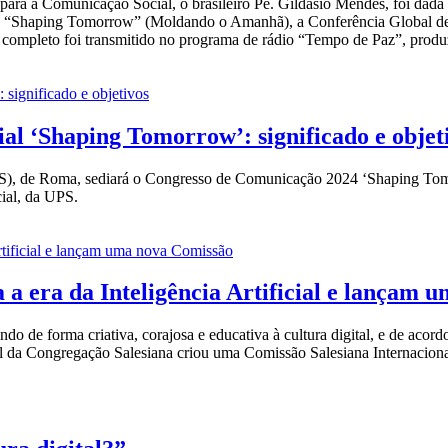
ara a Comunicação Social, o brasileiro Pe. Gildásio Mendes, foi dada d
o “Shaping Tomorrow” (Moldando o Amanhã), a Conferência Global de 
completo foi transmitido no programa de rádio “Tempo de Paz”, produz
l ‘Shaping Tomorrow’: significado e objet
(UPS), de Roma, sediará o Congresso de Comunicação 2024 ‘Shaping Tom
ial, da UPS.
a era da Inteligência Artificial e lançam 
o de forma criativa, corajosa e educativa à cultura digital, e de acor
ial da Congregação Salesiana criou uma Comissão Salesiana Internacional 