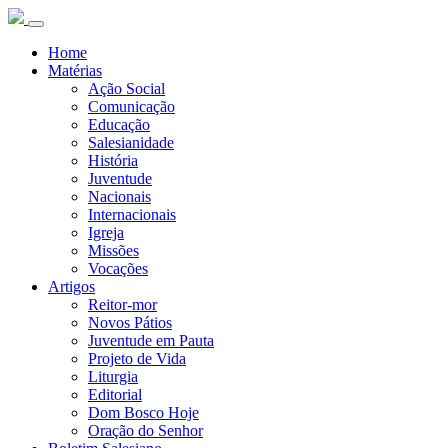
Home
Matérias
Ação Social
Comunicação
Educação
Salesianidade
História
Juventude
Nacionais
Internacionais
Igreja
Missões
Vocações
Artigos
Reitor-mor
Novos Pátios
Juventude em Pauta
Projeto de Vida
Liturgia
Editorial
Dom Bosco Hoje
Oração do Senhor