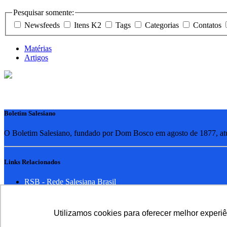
Pesquisar somente:
Newsfeeds
Itens K2
Tags
Categorias
Contatos
Matérias
Artigos
Boletim Salesiano
O Boletim Salesiano, fundado por Dom Bosco em agosto de 1877, atua
Links Relacionados
RSB - Rede Salesiana Brasil
EDEBE - Editora
UPV - União pela Vida
Utilizamos cookies para oferecer melhor experi
Familia Salesiana