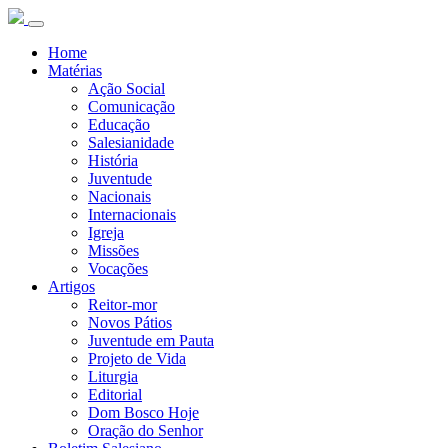
Home
Matérias
Ação Social
Comunicação
Educação
Salesianidade
História
Juventude
Nacionais
Internacionais
Igreja
Missões
Vocações
Artigos
Reitor-mor
Novos Pátios
Juventude em Pauta
Projeto de Vida
Liturgia
Editorial
Dom Bosco Hoje
Oração do Senhor