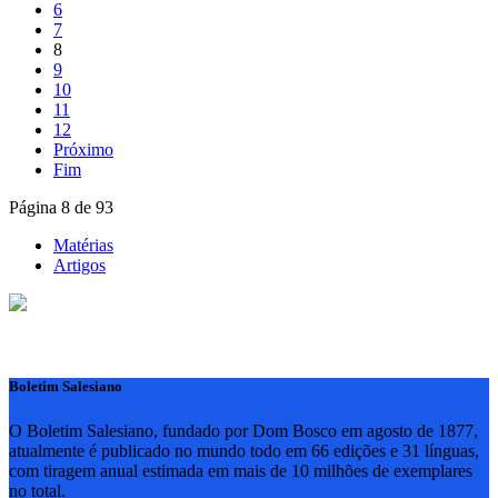
6
7
8
9
10
11
12
Próximo
Fim
Página 8 de 93
Matérias
Artigos
Boletim Salesiano
O Boletim Salesiano, fundado por Dom Bosco em agosto de 1877,
atualmente é publicado no mundo todo em 66 edições e 31 línguas,
com tiragem anual estimada em mais de 10 milhões de exemplares
no total.