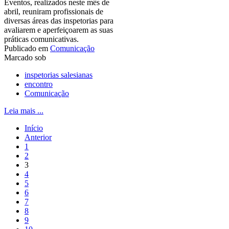
Eventos, realizados neste mês de
abril, reuniram profissionais de
diversas áreas das inspetorias para
avaliarem e aperfeiçoarem as suas
práticas comunicativas.
Publicado em
Comunicação
Marcado sob
inspetorias salesianas
encontro
Comunicação
Leia mais ...
Início
Anterior
1
2
3
4
5
6
7
8
9