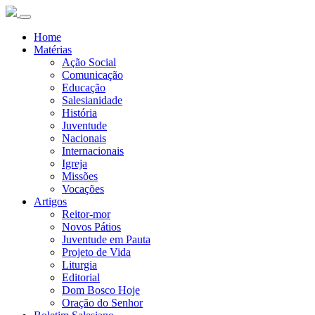
Home
Matérias
Ação Social
Comunicação
Educação
Salesianidade
História
Juventude
Nacionais
Internacionais
Igreja
Missões
Vocações
Artigos
Reitor-mor
Novos Pátios
Juventude em Pauta
Projeto de Vida
Liturgia
Editorial
Dom Bosco Hoje
Oração do Senhor