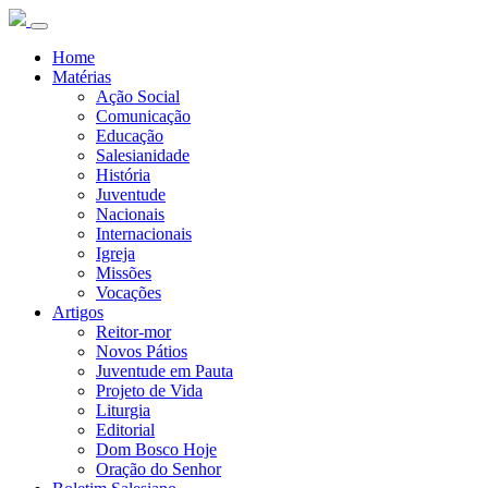
Home
Matérias
Ação Social
Comunicação
Educação
Salesianidade
História
Juventude
Nacionais
Internacionais
Igreja
Missões
Vocações
Artigos
Reitor-mor
Novos Pátios
Juventude em Pauta
Projeto de Vida
Liturgia
Editorial
Dom Bosco Hoje
Oração do Senhor