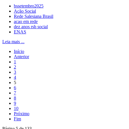
bssetembro2025
Ação Social
Rede Salesiana Brasil
acao em rede
dez anos rsb social
ENAS
Leia mais ...
Início
Anterior
1
2
3
4
5
6
7
8
9
10
Próximo
Fim
Página 5 de 133