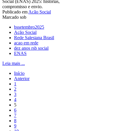
Social (ENAS) 2025: histórias,
compromisso e envio.
Publicado em
Ação Social
Marcado sob
bssetembro2025
Ação Social
Rede Salesiana Brasil
acao em rede
dez anos rsb social
ENAS
Leia mais ...
Início
Anterior
1
2
3
4
5
6
7
8
9