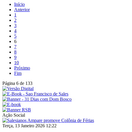
Início
Anterior
1
2
3
4
5
6
7
8
9
10
Próximo
Fim
Página 6 de 133
Ação Social
Terça, 13 Janeiro 2026 12:22