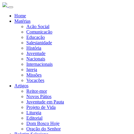
Home
Matérias
Ação Social
Comunicação
Educação
Salesianidade
História
Juventude
Nacionais
Internacionais
Igreja
Missões
Vocações
Artigos
Reitor-mor
Novos Pátios
Juventude em Pauta
Projeto de Vida
Liturgia
Editorial
Dom Bosco Hoje
Oração do Senhor