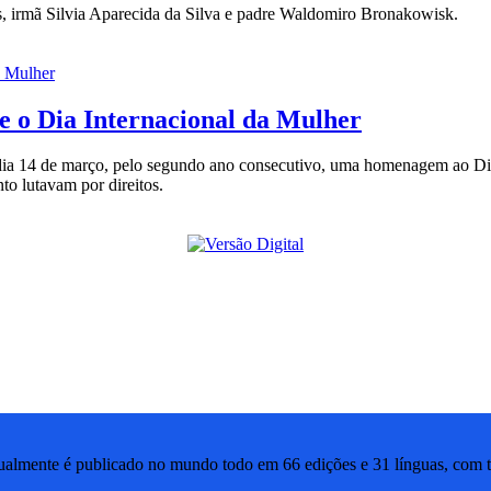
os, irmã Silvia Aparecida da Silva e padre Waldomiro Bronakowisk.
e o Dia Internacional da Mulher
ia 14 de março, pelo segundo ano consecutivo, uma homenagem ao Dia 
to lutavam por direitos.
lmente é publicado no mundo todo em 66 edições e 31 línguas, com ti