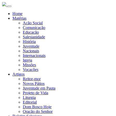
Home
Matérias
Ação Social
Comunicação
Educação
Salesianidade
História
Juventude
Nacionais
Internacionais
Igreja
Missões
Vocações
Artigos
Reitor-mor
Novos Pátios
Juventude em Pauta
Projeto de Vida
Liturgia
Editorial
Dom Bosco Hoje
Oração do Senhor