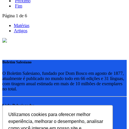
Próximo
Fim
Página 1 de 6
Matérias
Artigos
Boletim Salesiano
O Boletim Salesiano, fundado por Dom Bosco em agosto de 1877,
atualmente é publicado no mundo todo em 66 edições e 31 línguas,
com tiragem anual estimada em mais de 10 milhões de exemplares
no total.
Links Relacionados
Utilizamos cookies para oferecer melhor
RSB - Rede Salesiana Brasil
experiência, melhorar o desempenho, analisar
EDEBE - Editora
UPV - União pela Vida
como você interage em nosso site e