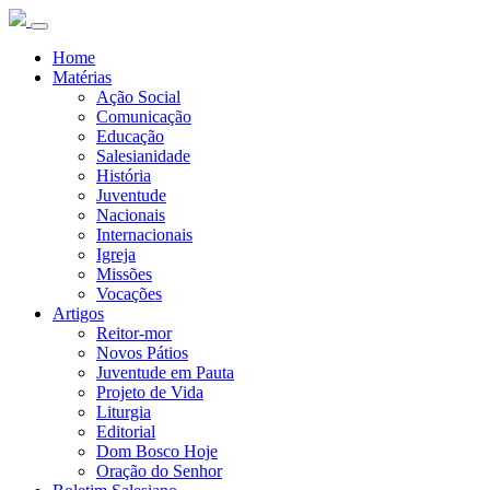
Home
Matérias
Ação Social
Comunicação
Educação
Salesianidade
História
Juventude
Nacionais
Internacionais
Igreja
Missões
Vocações
Artigos
Reitor-mor
Novos Pátios
Juventude em Pauta
Projeto de Vida
Liturgia
Editorial
Dom Bosco Hoje
Oração do Senhor