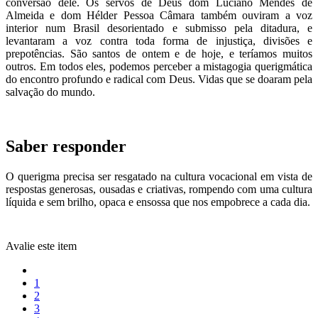
conversão dele. Os servos de Deus dom Luciano Mendes de
Almeida e dom Hélder Pessoa Câmara também ouviram a voz
interior num Brasil desorientado e submisso pela ditadura, e
levantaram a voz contra toda forma de injustiça, divisões e
prepotências. São santos de ontem e de hoje, e teríamos muitos
outros. Em todos eles, podemos perceber a mistagogia querigmática
do encontro profundo e radical com Deus. Vidas que se doaram pela
salvação do mundo.
Saber responder
O querigma precisa ser resgatado na cultura vocacional em vista de
respostas generosas, ousadas e criativas, rompendo com uma cultura
líquida e sem brilho, opaca e ensossa que nos empobrece a cada dia.
Avalie este item
1
2
3