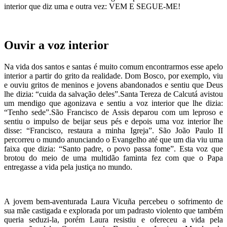
interior que diz uma e outra vez: VEM E SEGUE-ME!
Ouvir a voz interior
Na vida dos santos e santas é muito comum encontrarmos esse apelo
interior a partir do grito da realidade. Dom Bosco, por exemplo, viu
e ouviu gritos de meninos e jovens abandonados e sentiu que Deus
lhe dizia: “cuida da salvação deles”.Santa Tereza de Calcutá avistou
um mendigo que agonizava e sentiu a voz interior que lhe dizia:
“Tenho sede”.São Francisco de Assis deparou com um leproso e
sentiu o impulso de beijar seus pés e depois uma voz interior lhe
disse: “Francisco, restaura a minha Igreja”. São João Paulo II
percorreu o mundo anunciando o Evangelho até que um dia viu uma
faixa que dizia: “Santo padre, o povo passa fome”. Esta voz que
brotou do meio de uma multidão faminta fez com que o Papa
entregasse a vida pela justiça no mundo.
A jovem bem-aventurada Laura Vicuña percebeu o sofrimento de
sua mãe castigada e explorada por um padrasto violento que também
queria seduzi-la, porém Laura resistiu e ofereceu a vida pela