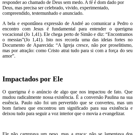
responder ao chamado de Deus sem medo. A fé é dom dado por
Deus, mas precisa ser celebrado, vivido, experimentado,
compreendido, testemunhado e anunciado.
A bela e espontânea expressão de André ao comunicar a Pedro o
encontro com Jesus é fundamental para entender o querigma
vocacional (Jo 1,41). Ele chega perto de Simão e diz: “Encontramos
o messias”(Jo 1,41). Isto nos recorda uma das ideias fortes no
Documento de Aparecida: “A Igreja cresce, não por proselitismo,
mas por atração: como Cristo atrai tudo para si com a força do seu
amor”.
Impactados por Ele
O querigma é o anúncio de algo que nos impactou de fato. Que
mudou radicalmente nossa existência. É a conversão Paulina na sua
essência. Paulo não foi um pervertido que se converteu, mas um
bom fariseu que encontrou um significado para sua existência e
deixou tudo para seguir a voz interior que o movia a evangelizar.
Ele não carregava um peso, mas a graça; não se lamentava dos