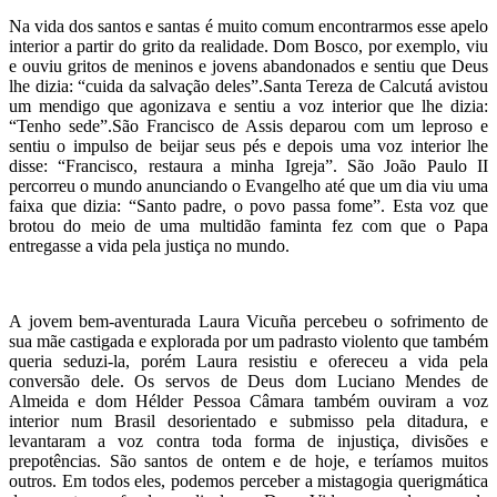
Na vida dos santos e santas é muito comum encontrarmos esse apelo
interior a partir do grito da realidade. Dom Bosco, por exemplo, viu
e ouviu gritos de meninos e jovens abandonados e sentiu que Deus
lhe dizia: “cuida da salvação deles”.Santa Tereza de Calcutá avistou
um mendigo que agonizava e sentiu a voz interior que lhe dizia:
“Tenho sede”.São Francisco de Assis deparou com um leproso e
sentiu o impulso de beijar seus pés e depois uma voz interior lhe
disse: “Francisco, restaura a minha Igreja”. São João Paulo II
percorreu o mundo anunciando o Evangelho até que um dia viu uma
faixa que dizia: “Santo padre, o povo passa fome”. Esta voz que
brotou do meio de uma multidão faminta fez com que o Papa
entregasse a vida pela justiça no mundo.
A jovem bem-aventurada Laura Vicuña percebeu o sofrimento de
sua mãe castigada e explorada por um padrasto violento que também
queria seduzi-la, porém Laura resistiu e ofereceu a vida pela
conversão dele. Os servos de Deus dom Luciano Mendes de
Almeida e dom Hélder Pessoa Câmara também ouviram a voz
interior num Brasil desorientado e submisso pela ditadura, e
levantaram a voz contra toda forma de injustiça, divisões e
prepotências. São santos de ontem e de hoje, e teríamos muitos
outros. Em todos eles, podemos perceber a mistagogia querigmática