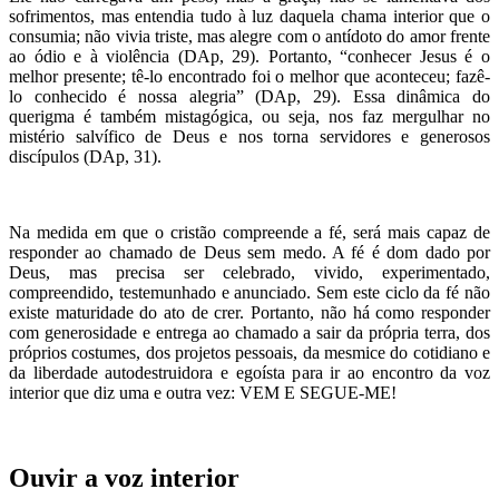
sofrimentos, mas entendia tudo à luz daquela chama interior que o
consumia; não vivia triste, mas alegre com o antídoto do amor frente
ao ódio e à violência (DAp, 29). Portanto, “conhecer Jesus é o
melhor presente; tê-lo encontrado foi o melhor que aconteceu; fazê-
lo conhecido é nossa alegria” (DAp, 29). Essa dinâmica do
querigma é também mistagógica, ou seja, nos faz mergulhar no
mistério salvífico de Deus e nos torna servidores e generosos
discípulos (DAp, 31).
Na medida em que o cristão compreende a fé, será mais capaz de
responder ao chamado de Deus sem medo. A fé é dom dado por
Deus, mas precisa ser celebrado, vivido, experimentado,
compreendido, testemunhado e anunciado. Sem este ciclo da fé não
existe maturidade do ato de crer. Portanto, não há como responder
com generosidade e entrega ao chamado a sair da própria terra, dos
próprios costumes, dos projetos pessoais, da mesmice do cotidiano e
da liberdade autodestruidora e egoísta para ir ao encontro da voz
interior que diz uma e outra vez: VEM E SEGUE-ME!
Ouvir a voz interior