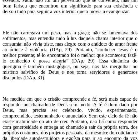
essência. Paulo não foi um pervertido que se converteu, mas um
bom fariseu que encontrou um significado para sua existência e
deixou tudo para seguir a voz interior que o movia a evangelizar.
Ele não carregava um peso, mas a graça; não se lamentava dos
sofrimentos, mas entendia tudo à luz daquela chama interior que o
consumia; não vivia triste, mas alegre com o antídoto do amor frente
ao ódio e à violência (DAp, 29). Portanto, “conhecer Jesus é o
melhor presente; tê-lo encontrado foi o melhor que aconteceu; fazê-
lo conhecido é nossa alegria” (DAp, 29). Essa dinâmica do
querigma é também mistagógica, ou seja, nos faz mergulhar no
mistério salvífico de Deus e nos torna servidores e generosos
discípulos (DAp, 31).
Na medida em que o cristão compreende a fé, será mais capaz de
responder ao chamado de Deus sem medo. A fé é dom dado por
Deus, mas precisa ser celebrado, vivido, experimentado,
compreendido, testemunhado e anunciado. Sem este ciclo da fé não
existe maturidade do ato de crer. Portanto, não há como responder
com generosidade e entrega ao chamado a sair da própria terra, dos
próprios costumes, dos projetos pessoais, da mesmice do cotidiano e
da liberdade autodestruidora e egoísta para ir ao encontro da voz