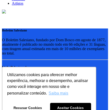
Artigos
Boletim Salesiano
O Boletim Salesiano, fundado por Dom Bosco em agosto de 1877,
atualmente é publicado no mundo todo em 66 edições e 31 línguas,
com tiragem anual estimada em mais de 10 milhões de exemplares
no total.
Links Relacionados
Utilizamos cookies para oferecer melhor
RSB - Rede Salesiana Brasil
experiência, melhorar o desempenho, analisar
EDEBE - Editora
UPV - União pela Vida
como você interage em nosso site e
personalizar conteúdo.
Saiba mais
Familia Salesiana
SDB - Salesianos de Dom Bosco
Recusar Cookies
Aceitar Cookies
FMA - Filhas de Maria Auxiliadora