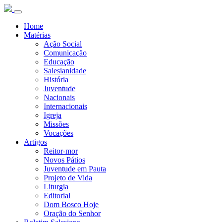
Home
Matérias
Ação Social
Comunicação
Educação
Salesianidade
História
Juventude
Nacionais
Internacionais
Igreja
Missões
Vocações
Artigos
Reitor-mor
Novos Pátios
Juventude em Pauta
Projeto de Vida
Liturgia
Editorial
Dom Bosco Hoje
Oração do Senhor