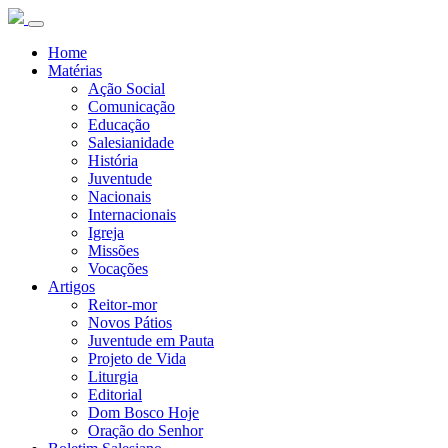
Home
Matérias
Ação Social
Comunicação
Educação
Salesianidade
História
Juventude
Nacionais
Internacionais
Igreja
Missões
Vocações
Artigos
Reitor-mor
Novos Pátios
Juventude em Pauta
Projeto de Vida
Liturgia
Editorial
Dom Bosco Hoje
Oração do Senhor