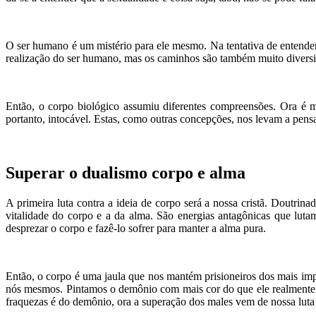
O ser humano é um mistério para ele mesmo. Na tentativa de entender
realização do ser humano, mas os caminhos são também muito diversifi
Então, o corpo biológico assumiu diferentes compreensões. Ora é 
portanto, intocável. Estas, como outras concepções, nos levam a pensa
Superar o dualismo corpo e alma
A primeira luta contra a ideia de corpo será a nossa cristã. Doutri
vitalidade do corpo e a da alma. São energias antagônicas que lut
desprezar o corpo e fazê-lo sofrer para manter a alma pura.
Então, o corpo é uma jaula que nos mantém prisioneiros dos mais impur
nós mesmos. Pintamos o demônio com mais cor do que ele realmente p
fraquezas é do demônio, ora a superação dos males vem de nossa luta e