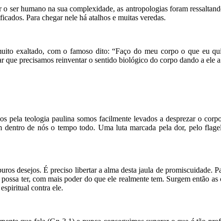
 o ser humano na sua complexidade, as antropologias foram ressaltand
cados. Para chegar nele há atalhos e muitas veredas.
muito exaltado, com o famoso dito: “Faço do meu corpo o que eu qu
r que precisamos reinventar o sentido biológico do corpo dando a ele a
nados pela teologia paulina somos facilmente levados a desprezar o co
am dentro de nós o tempo todo. Uma luta marcada pela dor, pelo flage
os desejos. É preciso libertar a alma desta jaula de promiscuidade. Par
ossa ter, com mais poder do que ele realmente tem. Surgem então as c
spiritual contra ele.