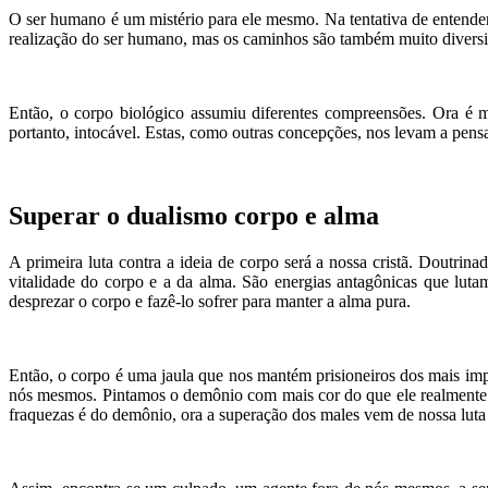
O ser humano é um mistério para ele mesmo. Na tentativa de entender
realização do ser humano, mas os caminhos são também muito diversifi
Então, o corpo biológico assumiu diferentes compreensões. Ora é 
portanto, intocável. Estas, como outras concepções, nos levam a pensa
Superar o dualismo corpo e alma
A primeira luta contra a ideia de corpo será a nossa cristã. Doutri
vitalidade do corpo e a da alma. São energias antagônicas que lut
desprezar o corpo e fazê-lo sofrer para manter a alma pura.
Então, o corpo é uma jaula que nos mantém prisioneiros dos mais impur
nós mesmos. Pintamos o demônio com mais cor do que ele realmente p
fraquezas é do demônio, ora a superação dos males vem de nossa luta e