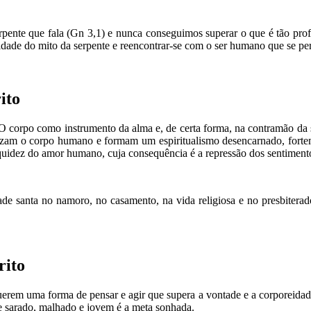
pente que fala (Gn 3,1) e nunca conseguimos superar o que é tão pro
alidade do mito da serpente e reencontrar-se com o ser humano que se p
ito
. O corpo como instrumento da alma e, de certa forma, na contramão da
ezam o corpo humano e formam um espiritualismo desencarnado, forteme
dez do amor humano, cuja consequência é a repressão dos sentimentos
ade santa no namoro, no casamento, na vida religiosa e no presbiterad
rito
uerem uma forma de pensar e agir que supera a vontade e a corporeidade, 
re sarado, malhado e jovem é a meta sonhada.