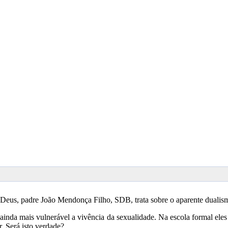
e Deus, padre João Mendonça Filho, SDB, trata sobre o aparente duali
inda mais vulnerável a vivência da sexualidade. Na escola formal ele
r. Será isto verdade?