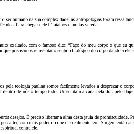
 o ser humano na sua complexidade, as antropologias foram ressaltand
cados. Para chegar nele há atalhos e muitas veredas.
muito exaltado, com o famoso dito: “Faço do meu corpo o que eu qu
r que precisamos reinventar o sentido biológico do corpo dando a ele a
nados pela teologia paulina somos facilmente levados a desprezar o co
am dentro de nós o tempo todo. Uma luta marcada pela dor, pelo flage
os desejos. É preciso libertar a alma desta jaula de promiscuidade. Par
ossa ter, com mais poder do que ele realmente tem. Surgem então as c
spiritual contra ele.