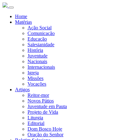
Home
Matérias
Ação Social
Comunicação
Educação
Salesianidade
História
Juventude
Nacionais
Internacionais
Igreja
Missões
Vocações
Artigos
Reitor-mor
Novos Pátios
Juventude em Pauta
Projeto de Vida
Liturgia
Editorial
Dom Bosco Hoje
Oração do Senhor