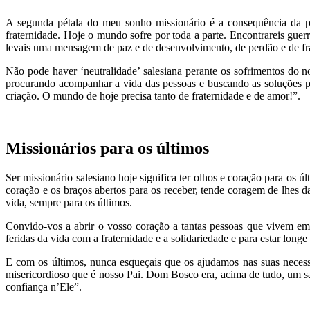
A segunda pétala do meu sonho missionário é a consequência da pr
fraternidade. Hoje o mundo sofre por toda a parte. Encontrareis gue
levais uma mensagem de paz e de desenvolvimento, de perdão e de fra
Não pode haver ‘neutralidade’ salesiana perante os sofrimentos do n
procurando acompanhar a vida das pessoas e buscando as soluções po
criação. O mundo de hoje precisa tanto de fraternidade e de amor!”.
Missionários para os últimos
Ser missionário salesiano hoje significa ter olhos e coração para os 
coração e os braços abertos para os receber, tende coragem de lhes
vida, sempre para os últimos.
Convido-vos a abrir o vosso coração a tantas pessoas que vivem em 
feridas da vida com a fraternidade e a solidariedade e para estar long
E com os últimos, nunca esqueçais que os ajudamos nas suas nece
misericordioso que é nosso Pai. Dom Bosco era, acima de tudo, um s
confiança n’Ele”.