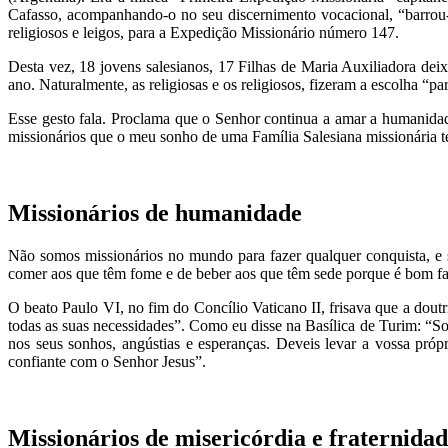
Cafasso, acompanhando-o no seu discernimento vocacional, “barrou-l
religiosos e leigos, para a Expedição Missionário número 147.
Desta vez, 18 jovens salesianos, 17 Filhas de Maria Auxiliadora dei
ano. Naturalmente, as religiosas e os religiosos, fizeram a escolha “pa
Esse gesto fala. Proclama que o Senhor continua a amar a humanidad
missionários que o meu sonho de uma Família Salesiana missionária t
Missionários de humanidade
Não somos missionários no mundo para fazer qualquer conquista, e s
comer aos que têm fome e de beber aos que têm sede porque é bom fa
O beato Paulo VI, no fim do Concílio Vaticano II, frisava que a dou
todas as suas necessidades”. Como eu disse na Basílica de Turim: “Soi
nos seus sonhos, angústias e esperanças. Deveis levar a vossa própr
confiante com o Senhor Jesus”.
Missionários de misericórdia e fraternida