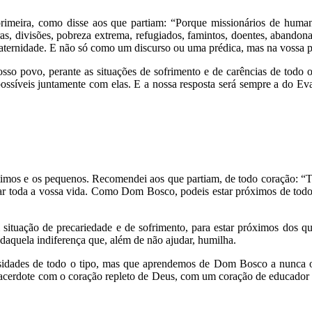
imeira, como disse aos que partiam: “Porque missionários de human
rras, divisões, pobreza extrema, refugiados, famintos, doentes, abando
ternidade. E não só como um discurso ou uma prédica, mas na vossa pró
osso povo, perante as situações de sofrimento e de carências de todo o
ssíveis juntamente com elas. E a nossa resposta será sempre a do Eva
últimos e os pequenos. Recomendei aos que partiam, de todo coração: “T
 dar toda a vossa vida. Como Dom Bosco, podeis estar próximos de todo
situação de precariedade e de sofrimento, para estar próximos dos que
e daquela indiferença que, além de não ajudar, humilha.
ssidades de todo o tipo, mas que aprendemos de Dom Bosco a nunca 
acerdote com o coração repleto de Deus, com um coração de educador q