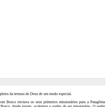
pletos da ternura de Deus de um modo especial.
m Bosco enviava os seus primeiros missionários para a Patagônia
Bosco, desde jovem, acalentou o sonho de ser missionário. O padre