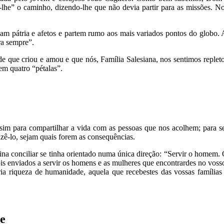
he” o caminho, dizendo-lhe que não devia partir para as missões. No d
xam pátria e afetos e partem rumo aos mais variados pontos do globo. A
ra sempre”.
e que criou e amou e que nós, Família Salesiana, nos sentimos repleto
em quatro “pétalas”.
im para compartilhar a vida com as pessoas que nos acolhem; para ser
zê-lo, sejam quais forem as consequências.
trina conciliar se tinha orientado numa única direção: “Servir o home
s enviados a servir os homens e as mulheres que encontrardes no vosso 
ia riqueza de humanidade, aquela que recebestes das vossas famílias e
de