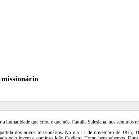
 missionário
a humanidade que criou e que nós, Família Salesiana, nos sentimos re
partida dos novos missionários. No dia 11 de novembro de 1875, Do
aneada pelo jovem e corajoso João Cagliero. Como bem sabemos, Dom 