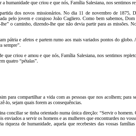
a humanidade que criou e que nós, Família Salesiana, nos sentimos re
partida dos novos missionários. No dia 11 de novembro de 1875, Do
aneada pelo jovem e corajoso João Cagliero. Como bem sabemos, Dom 
he” o caminho, dizendo-lhe que não devia partir para as missões. No d
xam pátria e afetos e partem rumo aos mais variados pontos do globo. A
ra sempre”.
e que criou e amou e que nós, Família Salesiana, nos sentimos repleto
em quatro “pétalas”.
im para compartilhar a vida com as pessoas que nos acolhem; para ser
zê-lo, sejam quais forem as consequências.
trina conciliar se tinha orientado numa única direção: “Servir o home
s enviados a servir os homens e as mulheres que encontrardes no vosso 
ia riqueza de humanidade, aquela que recebestes das vossas famílias e