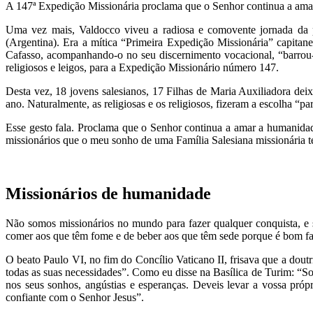
A 147ª Expedição Missionária proclama que o Senhor continua a amar 
Uma vez mais, Valdocco viveu a radiosa e comovente jornada da 
(Argentina). Era a mítica “Primeira Expedição Missionária” capit
Cafasso, acompanhando-o no seu discernimento vocacional, “barrou-l
religiosos e leigos, para a Expedição Missionário número 147.
Desta vez, 18 jovens salesianos, 17 Filhas de Maria Auxiliadora dei
ano. Naturalmente, as religiosas e os religiosos, fizeram a escolha “pa
Esse gesto fala. Proclama que o Senhor continua a amar a humanidad
missionários que o meu sonho de uma Família Salesiana missionária t
Missionários de humanidade
Não somos missionários no mundo para fazer qualquer conquista, e s
comer aos que têm fome e de beber aos que têm sede porque é bom fa
O beato Paulo VI, no fim do Concílio Vaticano II, frisava que a dou
todas as suas necessidades”. Como eu disse na Basílica de Turim: “Soi
nos seus sonhos, angústias e esperanças. Deveis levar a vossa própr
confiante com o Senhor Jesus”.