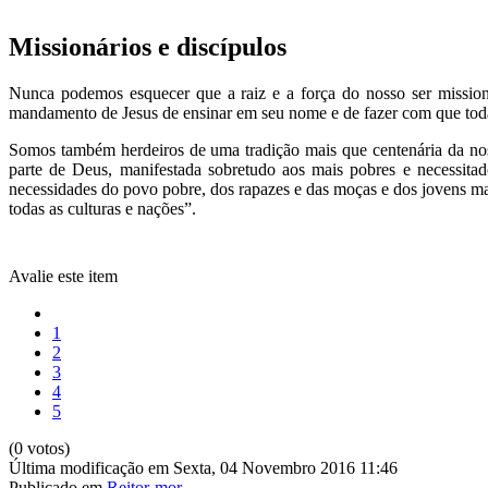
Missionários e discípulos
Nunca podemos esquecer que a raiz e a força do nosso ser missio
mandamento de Jesus de ensinar em seu nome e de fazer com que todas
Somos também herdeiros de uma tradição mais que centenária da noss
parte de Deus, manifestada sobretudo aos mais pobres e necessitad
necessidades do povo pobre, dos rapazes e das moças e dos jovens mai
todas as culturas e nações”.
Avalie este item
1
2
3
4
5
(0 votos)
Última modificação em Sexta, 04 Novembro 2016 11:46
Publicado em
Reitor-mor