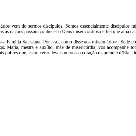
nários vem do sermos discípulos. Somos essencialmente discípulos m
 as nações possam conhecer o Deus misericordioso e fiel que ama cada 
a Família Salesiana. Por isso, como disse aos missionários: “Sede co
os. Maria, mestra e auxílio, mãe de misericórdia, vos acompanhe tod
s pobres que, estou certo, levais no vosso coração e aprendei d’Ela a l