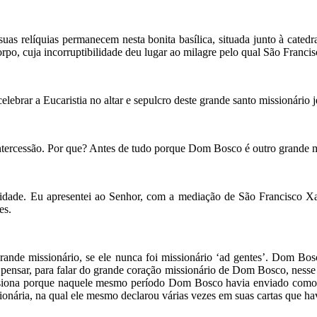
s relíquias permanecem nesta bonita basílica, situada junto à catedral
corpo, cuja incorruptibilidade deu lugar ao milagre pelo qual São Franc
elebrar a Eucaristia no altar e sepulcro deste grande santo missionário j
ntercessão. Por que? Antes de tudo porque Dom Bosco é outro grande m
tualidade. Eu apresentei ao Senhor, com a mediação de São Francisco 
es.
e missionário, se ele nunca foi missionário ‘ad gentes’. Dom Bosco 
a pensar, para falar do grande coração missionário de Dom Bosco, ness
siona porque naquele mesmo período Dom Bosco havia enviado como m
nária, na qual ele mesmo declarou várias vezes em suas cartas que havi