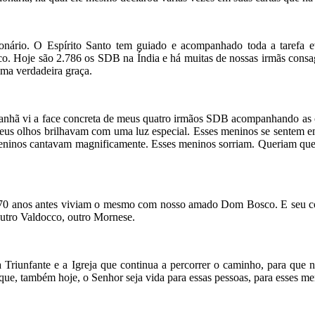
nário. O Espírito Santo tem guiado e acompanhado toda a tarefa eva
co. Hoje são 2.786 os SDB na Índia e há muitas de nossas irmãs consag
Uma verdadeira graça.
anhã vi a face concreta de meus quatro irmãos SDB acompanhando as cr
Seus olhos brilhavam com uma luz especial. Esses meninos se sentem 
eninos cantavam magnificamente. Esses meninos sorriam. Queriam que 
0 anos antes viviam o mesmo com nosso amado Dom Bosco. E seu coraç
tro Valdocco, outro Mornese.
a Triunfante e a Igreja que continua a percorrer o caminho, para que n
e, também hoje, o Senhor seja vida para essas pessoas, para esses m