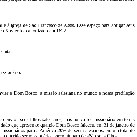
 e à igreja de São Francisco de Assis. Esse espaço para abrigar seus
isco Xavier foi canonizado em 1622.
esuíta.
issionário.
Xavier e Dom Bosco, a missão salesiana no mundo e nossa predileção
enviou seus filhos salesianos, mas nunca foi missionário em terras
e dado que apresento: quando Dom Bosco faleceu, em 31 de janeiro de
issionários para a América 20% de seus salesianos, em um total de
a querido ser missionário, porém tinham de sê-lo seus filhos.