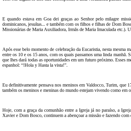
E quando estava em Goa dei graças ao Senhor pelo milagre missio
dominicanos, jesuítas... e também com os filhos e filhas de Dom Bos
Missionárias de Maria Auxiliadora, Irmãs de Maria Imaculada etc.). 
Após esse belo momento de celebração da Eucaristia, nesta mesma m
entre os 10 e os 15 anos, com os quais passamos uma linda manhã. 
que lhes dará todas as oportunidades em um futuro próximo. Esses m
espanhol: “!Hola y Hasta la vista!”.
Eu definitivamente pensava nos meninos em Valdocco, Turim, que 17
também os meninos e meninas do mundo estejam vivendo como em ou
Hoje, com a graça da comunhão entre a Igreja já no paraíso, a Igrej
Xavier e Dom Bosco, continuem a abençoar a missão e fazendo com qu