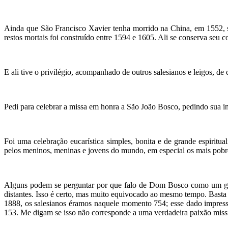
Ainda que São Francisco Xavier tenha morrido na China, em 1552, sua
restos mortais foi construído entre 1594 e 1605. Ali se conserva seu 
E ali tive o privilégio, acompanhado de outros salesianos e leigos, de c
Pedi para celebrar a missa em honra a São João Bosco, pedindo sua i
Foi uma celebração eucarística simples, bonita e de grande espiri
pelos meninos, meninas e jovens do mundo, em especial os mais pobr
Alguns podem se perguntar por que falo de Dom Bosco como um grand
distantes. Isso é certo, mas muito equivocado ao mesmo tempo. Bast
1888, os salesianos éramos naquele momento 754; esse dado impres
153. Me digam se isso não corresponde a uma verdadeira paixão missio