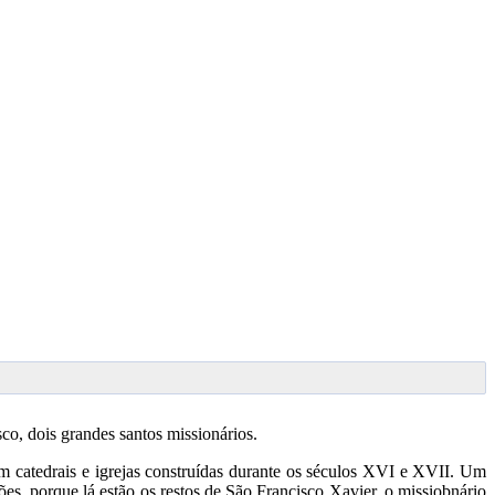
osco, dois grandes santos missionários.
m catedrais e igrejas construídas durante os séculos XVI e XVII. Um
ões, porque lá estão os restos de São Francisco Xavier, o missiobnário