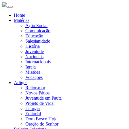
Home
Matérias
Ação Social
Comunicação
Educação
Salesianidade
História
Juventude
Nacionais
Internacionais
Igreja
Missões
Vocações
Artigos
Reitor-mor
Novos Pátios
Juventude em Pauta
Projeto de Vida
Liturgia
Editorial
Dom Bosco Hoje
Oração do Senhor