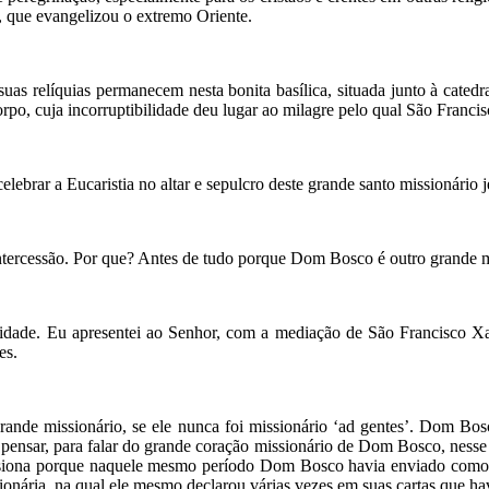
s, que evangelizou o extremo Oriente.
s relíquias permanecem nesta bonita basílica, situada junto à catedral
corpo, cuja incorruptibilidade deu lugar ao milagre pelo qual São Franc
elebrar a Eucaristia no altar e sepulcro deste grande santo missionário j
ntercessão. Por que? Antes de tudo porque Dom Bosco é outro grande m
tualidade. Eu apresentei ao Senhor, com a mediação de São Francisco 
es.
e missionário, se ele nunca foi missionário ‘ad gentes’. Dom Bosco 
a pensar, para falar do grande coração missionário de Dom Bosco, ness
siona porque naquele mesmo período Dom Bosco havia enviado como m
nária, na qual ele mesmo declarou várias vezes em suas cartas que havi