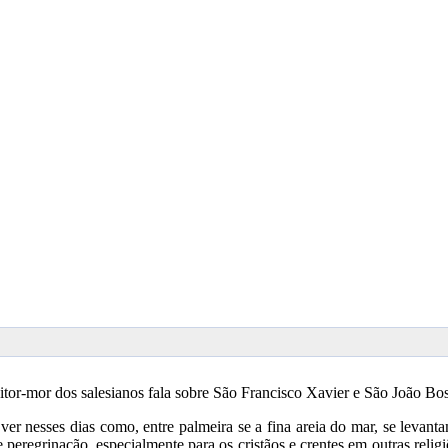
eitor-mor dos salesianos fala sobre São Francisco Xavier e São João B
 nesses dias como, entre palmeira se a fina areia do mar, se levanta
peregrinação, especialmente para os cristãos e crentes em outras religi