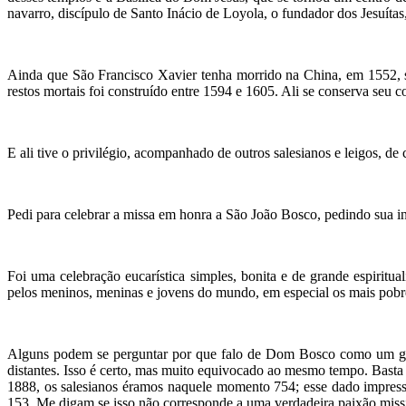
navarro, discípulo de Santo Inácio de Loyola, o fundador dos Jesuíta
Ainda que São Francisco Xavier tenha morrido na China, em 1552, sua
restos mortais foi construído entre 1594 e 1605. Ali se conserva seu 
E ali tive o privilégio, acompanhado de outros salesianos e leigos, de c
Pedi para celebrar a missa em honra a São João Bosco, pedindo sua i
Foi uma celebração eucarística simples, bonita e de grande espiri
pelos meninos, meninas e jovens do mundo, em especial os mais pobr
Alguns podem se perguntar por que falo de Dom Bosco como um grand
distantes. Isso é certo, mas muito equivocado ao mesmo tempo. Bast
1888, os salesianos éramos naquele momento 754; esse dado impres
153. Me digam se isso não corresponde a uma verdadeira paixão missio