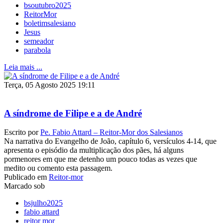
bsoutubro2025
ReitorMor
boletimsalesiano
Jesus
semeador
parabola
Leia mais ...
Terça, 05 Agosto 2025 19:11
A síndrome de Filipe e a de André
Escrito por
Pe. Fabio Attard – Reitor-Mor dos Salesianos
Na narrativa do Evangelho de João, capítulo 6, versículos 4-14, que
apresenta o episódio da multiplicação dos pães, há alguns
pormenores em que me detenho um pouco todas as vezes que
medito ou comento esta passagem.
Publicado em
Reitor-mor
Marcado sob
bsjulho2025
fabio attard
reitor mor