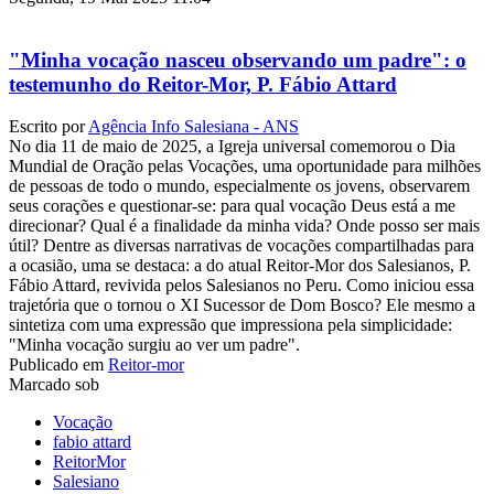
"Minha vocação nasceu observando um padre": o
testemunho do Reitor-Mor, P. Fábio Attard
Escrito por
Agência Info Salesiana - ANS
No dia 11 de maio de 2025, a Igreja universal comemorou o Dia
Mundial de Oração pelas Vocações, uma oportunidade para milhões
de pessoas de todo o mundo, especialmente os jovens, observarem
seus corações e questionar-se: para qual vocação Deus está a me
direcionar? Qual é a finalidade da minha vida? Onde posso ser mais
útil? Dentre as diversas narrativas de vocações compartilhadas para
a ocasião, uma se destaca: a do atual Reitor-Mor dos Salesianos, P.
Fábio Attard, revivida pelos Salesianos no Peru. Como iniciou essa
trajetória que o tornou o XI Sucessor de Dom Bosco? Ele mesmo a
sintetiza com uma expressão que impressiona pela simplicidade:
"Minha vocação surgiu ao ver um padre".
Publicado em
Reitor-mor
Marcado sob
Vocação
fabio attard
ReitorMor
Salesiano