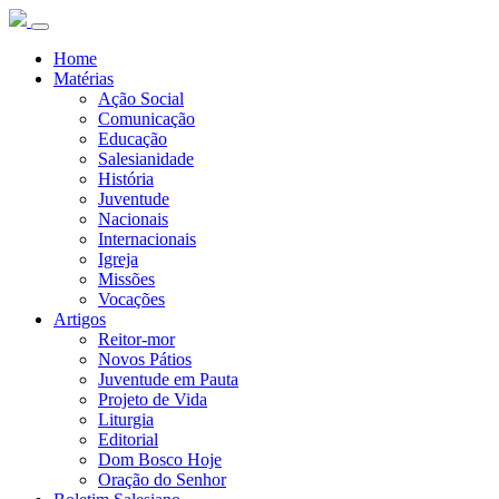
Home
Matérias
Ação Social
Comunicação
Educação
Salesianidade
História
Juventude
Nacionais
Internacionais
Igreja
Missões
Vocações
Artigos
Reitor-mor
Novos Pátios
Juventude em Pauta
Projeto de Vida
Liturgia
Editorial
Dom Bosco Hoje
Oração do Senhor