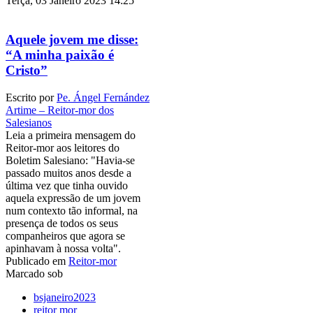
Terça, 03 Janeiro 2023 14:25
Aquele jovem me disse:
“A minha paixão é
Cristo”
Escrito por
Pe. Ángel Fernández
Artime – Reitor-mor dos
Salesianos
Leia a primeira mensagem do
Reitor-mor aos leitores do
Boletim Salesiano: "Havia-se
passado muitos anos desde a
última vez que tinha ouvido
aquela expressão de um jovem
num contexto tão informal, na
presença de todos os seus
companheiros que agora se
apinhavam à nossa volta".
Publicado em
Reitor-mor
Marcado sob
bsjaneiro2023
reitor mor