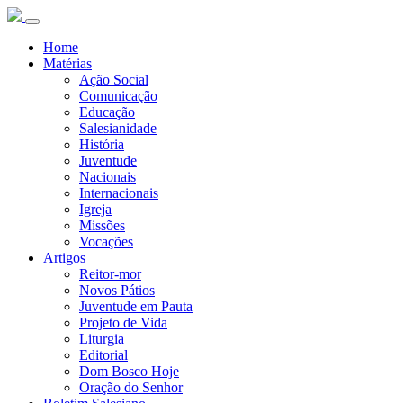
Home
Matérias
Ação Social
Comunicação
Educação
Salesianidade
História
Juventude
Nacionais
Internacionais
Igreja
Missões
Vocações
Artigos
Reitor-mor
Novos Pátios
Juventude em Pauta
Projeto de Vida
Liturgia
Editorial
Dom Bosco Hoje
Oração do Senhor