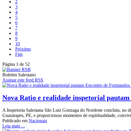
2
3
4
5
6
7
8
9
10
Próximo
Fim
Página 1 de 52
Boletim Salesiano
Assinar este feed RSS
Nova Ratio e realidade inspetorial pauta
A Inspetoria Salesiana São Luiz Gonzaga do Nordeste concluiu, no dia
Guararapes, PE, e proporcionou momentos de espiritualidade, conviv
Publicado em
Nacionais
Leia mais ...