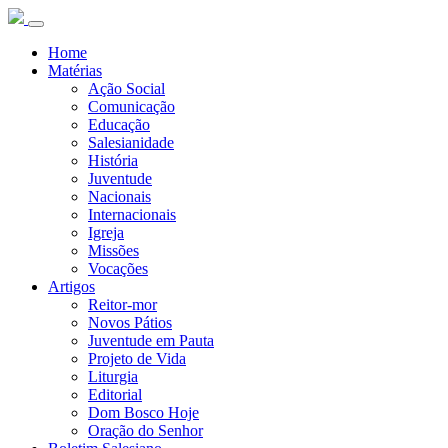
Home
Matérias
Ação Social
Comunicação
Educação
Salesianidade
História
Juventude
Nacionais
Internacionais
Igreja
Missões
Vocações
Artigos
Reitor-mor
Novos Pátios
Juventude em Pauta
Projeto de Vida
Liturgia
Editorial
Dom Bosco Hoje
Oração do Senhor