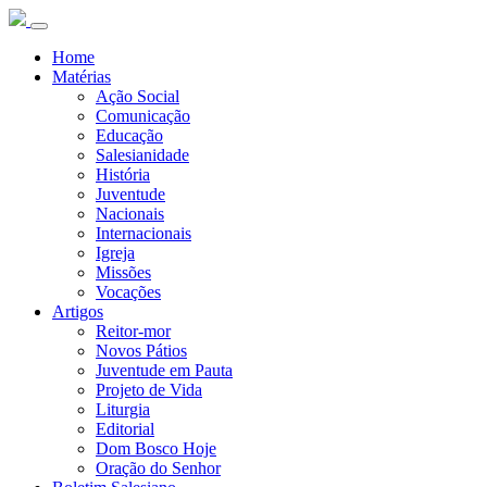
Home
Matérias
Ação Social
Comunicação
Educação
Salesianidade
História
Juventude
Nacionais
Internacionais
Igreja
Missões
Vocações
Artigos
Reitor-mor
Novos Pátios
Juventude em Pauta
Projeto de Vida
Liturgia
Editorial
Dom Bosco Hoje
Oração do Senhor