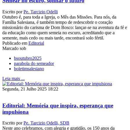
Semear no escuro, sonhar o futuro
Escrito por
Pe. Tarcizio Odelli
Outubro é, para toda a Igreja, o Mês das Missões. Para nós, da
Família Salesiana, é também tempo de redescobrir o coração
missionário do carisma de Dom Bosco: lançar-se na aventura da fé e
da educação como quem semeia no escuro, acreditando que a
semente, mais cedo ou mais tarde, encontrará solo fértil.
Publicado em
Editorial
Marcado sob
bsoutubro2025
parabola do semeador
boletimsalesiano
Leia mais ...
Segunda, 21 Julho 2025 18:22
Editorial: Memória que inspira, esperança que
impulsiona
Escrito por
Pe. Tarcizio Odelli, SDB
Neste ano celebramos, com alegria e gratidão, os 150 anos da