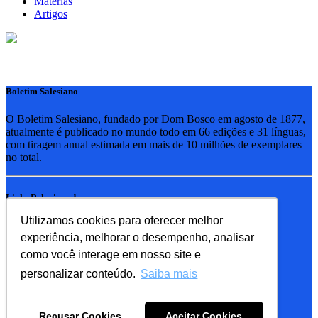
Matérias
Artigos
Boletim Salesiano
O Boletim Salesiano, fundado por Dom Bosco em agosto de 1877,
atualmente é publicado no mundo todo em 66 edições e 31 línguas,
com tiragem anual estimada em mais de 10 milhões de exemplares
no total.
Links Relacionados
Utilizamos cookies para oferecer melhor
RSB - Rede Salesiana Brasil
experiência, melhorar o desempenho, analisar
EDEBE - Editora
UPV - União pela Vida
como você interage em nosso site e
personalizar conteúdo.
Saiba mais
Familia Salesiana
SDB - Salesianos de Dom Bosco
Recusar Cookies
Aceitar Cookies