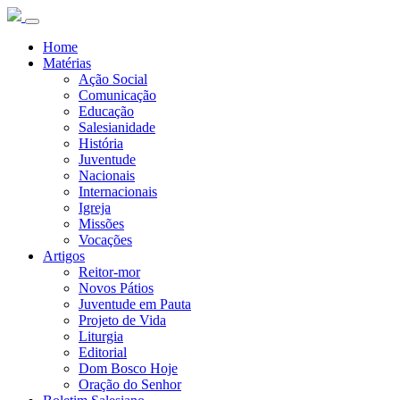
Home
Matérias
Ação Social
Comunicação
Educação
Salesianidade
História
Juventude
Nacionais
Internacionais
Igreja
Missões
Vocações
Artigos
Reitor-mor
Novos Pátios
Juventude em Pauta
Projeto de Vida
Liturgia
Editorial
Dom Bosco Hoje
Oração do Senhor