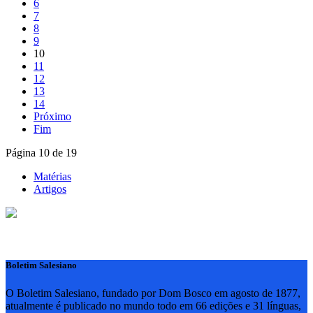
6
7
8
9
10
11
12
13
14
Próximo
Fim
Página 10 de 19
Matérias
Artigos
Boletim Salesiano
O Boletim Salesiano, fundado por Dom Bosco em agosto de 1877,
atualmente é publicado no mundo todo em 66 edições e 31 línguas,