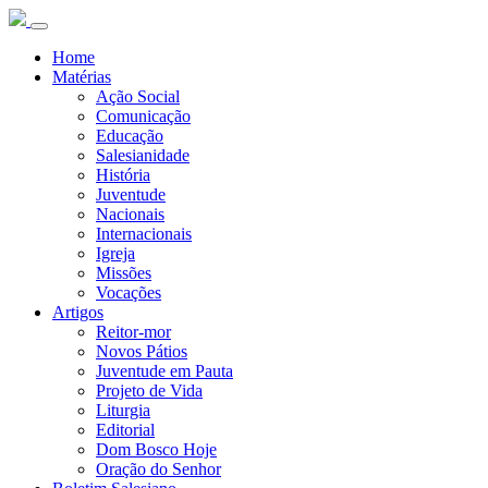
Home
Matérias
Ação Social
Comunicação
Educação
Salesianidade
História
Juventude
Nacionais
Internacionais
Igreja
Missões
Vocações
Artigos
Reitor-mor
Novos Pátios
Juventude em Pauta
Projeto de Vida
Liturgia
Editorial
Dom Bosco Hoje
Oração do Senhor