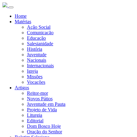
Home
Matérias
Ação Social
Comunicação
Educação
Salesianidade
História
Juventude
Nacionais
Internacionais
Igreja
Missões
Vocações
Artigos
Reitor-mor
Novos Pátios
Juventude em Pauta
Projeto de Vida
Liturgia
Editorial
Dom Bosco Hoje
Oração do Senhor