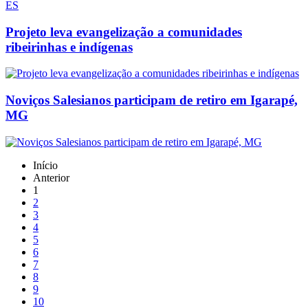
Projeto leva evangelização a comunidades
ribeirinhas e indígenas
Noviços Salesianos participam de retiro em Igarapé,
MG
Início
Anterior
1
2
3
4
5
6
7
8
9
10