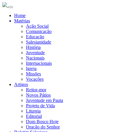
Home
Matérias
Ação Social
Comunicação
Educação
Salesianidade
História
Juventude
Nacionais
Internacionais
Igreja
Missões
Vocações
Artigos
Reitor-mor
Novos Pátios
Juventude em Pauta
Projeto de Vida
Liturgia
Editorial
Dom Bosco Hoje
Oração do Senhor