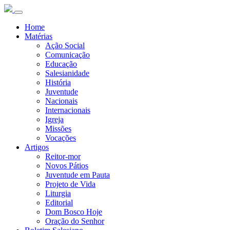
Home
Matérias
Ação Social
Comunicação
Educação
Salesianidade
História
Juventude
Nacionais
Internacionais
Igreja
Missões
Vocações
Artigos
Reitor-mor
Novos Pátios
Juventude em Pauta
Projeto de Vida
Liturgia
Editorial
Dom Bosco Hoje
Oração do Senhor