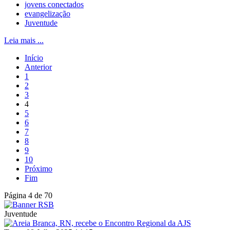
jovens conectados
evangelização
Juventude
Leia mais ...
Início
Anterior
1
2
3
4
5
6
7
8
9
10
Próximo
Fim
Página 4 de 70
Juventude