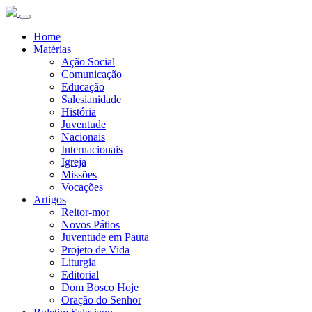
Home
Matérias
Ação Social
Comunicação
Educação
Salesianidade
História
Juventude
Nacionais
Internacionais
Igreja
Missões
Vocações
Artigos
Reitor-mor
Novos Pátios
Juventude em Pauta
Projeto de Vida
Liturgia
Editorial
Dom Bosco Hoje
Oração do Senhor