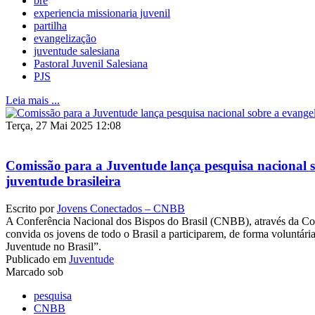
bre
experiencia missionaria juvenil
partilha
evangelização
juventude salesiana
Pastoral Juvenil Salesiana
PJS
Leia mais ...
Terça, 27 Mai 2025 12:08
Comissão para a Juventude lança pesquisa nacional s
juventude brasileira
Escrito por
Jovens Conectados – CNBB
A Conferência Nacional dos Bispos do Brasil (CNBB), através da Co
convida os jovens de todo o Brasil a participarem, de forma voluntári
Juventude no Brasil”.
Publicado em
Juventude
Marcado sob
pesquisa
CNBB