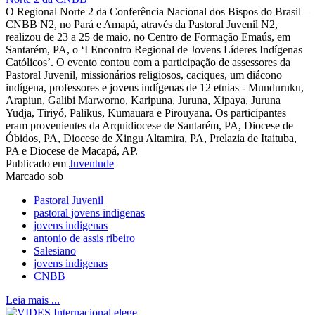
O Regional Norte 2 da Conferência Nacional dos Bispos do Brasil –
CNBB N2, no Pará e Amapá, através da Pastoral Juvenil N2,
realizou de 23 a 25 de maio, no Centro de Formação Emaús, em
Santarém, PA, o ‘I Encontro Regional de Jovens Líderes Indígenas
Católicos’. O evento contou com a participação de assessores da
Pastoral Juvenil, missionários religiosos, caciques, um diácono
indígena, professores e jovens indígenas de 12 etnias - Munduruku,
Arapiun, Galibi Marworno, Karipuna, Juruna, Xipaya, Juruna
Yudja, Tiriyó, Palikus, Kumauara e Pirouyana. Os participantes
eram provenientes da Arquidiocese de Santarém, PA, Diocese de
Óbidos, PA, Diocese de Xingu Altamira, PA, Prelazia de Itaituba,
PA e Diocese de Macapá, AP.
Publicado em
Juventude
Marcado sob
Pastoral Juvenil
pastoral jovens indigenas
jovens indigenas
antonio de assis ribeiro
Salesiano
jovens indigenas
CNBB
Leia mais ...