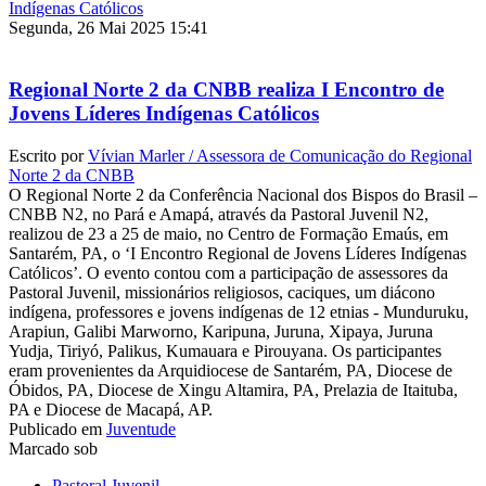
Segunda, 26 Mai 2025 15:41
Regional Norte 2 da CNBB realiza I Encontro de
Jovens Líderes Indígenas Católicos
Escrito por
Vívian Marler / Assessora de Comunicação do Regional
Norte 2 da CNBB
O Regional Norte 2 da Conferência Nacional dos Bispos do Brasil –
CNBB N2, no Pará e Amapá, através da Pastoral Juvenil N2,
realizou de 23 a 25 de maio, no Centro de Formação Emaús, em
Santarém, PA, o ‘I Encontro Regional de Jovens Líderes Indígenas
Católicos’. O evento contou com a participação de assessores da
Pastoral Juvenil, missionários religiosos, caciques, um diácono
indígena, professores e jovens indígenas de 12 etnias - Munduruku,
Arapiun, Galibi Marworno, Karipuna, Juruna, Xipaya, Juruna
Yudja, Tiriyó, Palikus, Kumauara e Pirouyana. Os participantes
eram provenientes da Arquidiocese de Santarém, PA, Diocese de
Óbidos, PA, Diocese de Xingu Altamira, PA, Prelazia de Itaituba,
PA e Diocese de Macapá, AP.
Publicado em
Juventude
Marcado sob
Pastoral Juvenil