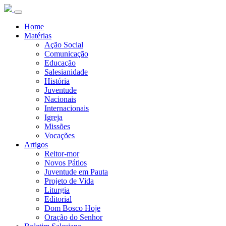
Home
Matérias
Ação Social
Comunicação
Educação
Salesianidade
História
Juventude
Nacionais
Internacionais
Igreja
Missões
Vocações
Artigos
Reitor-mor
Novos Pátios
Juventude em Pauta
Projeto de Vida
Liturgia
Editorial
Dom Bosco Hoje
Oração do Senhor