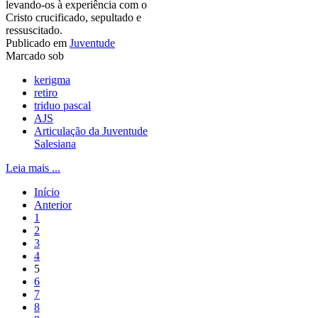
levando-os à experiência com o
Cristo crucificado, sepultado e
ressuscitado.
Publicado em
Juventude
Marcado sob
kerigma
retiro
triduo pascal
AJS
Articulação da Juventude
Salesiana
Leia mais ...
Início
Anterior
1
2
3
4
5
6
7
8