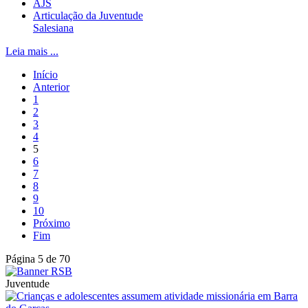
AJS
Articulação da Juventude
Salesiana
Leia mais ...
Início
Anterior
1
2
3
4
5
6
7
8
9
10
Próximo
Fim
Página 5 de 70
Juventude