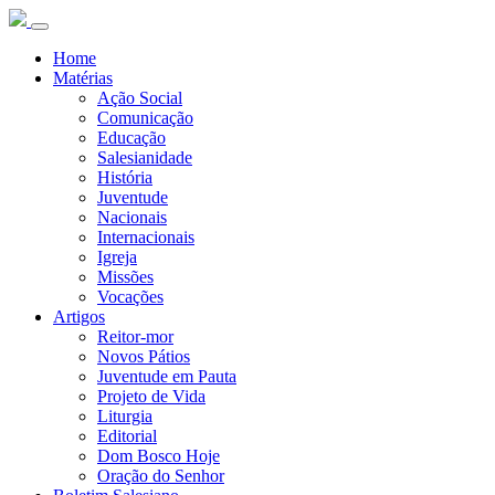
Home
Matérias
Ação Social
Comunicação
Educação
Salesianidade
História
Juventude
Nacionais
Internacionais
Igreja
Missões
Vocações
Artigos
Reitor-mor
Novos Pátios
Juventude em Pauta
Projeto de Vida
Liturgia
Editorial
Dom Bosco Hoje
Oração do Senhor