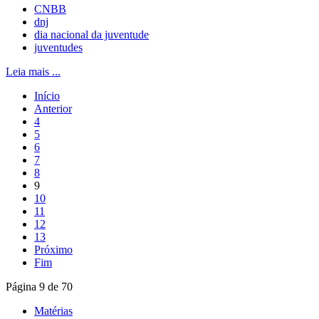
CNBB
dnj
dia nacional da juventude
juventudes
Leia mais ...
Início
Anterior
4
5
6
7
8
9
10
11
12
13
Próximo
Fim
Página 9 de 70
Matérias