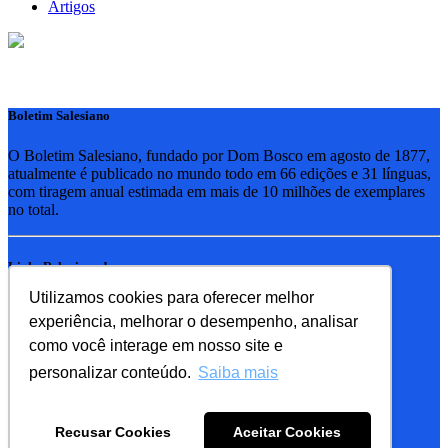
Artigos
Boletim Salesiano
O Boletim Salesiano, fundado por Dom Bosco em agosto de 1877,
atualmente é publicado no mundo todo em 66 edições e 31 línguas,
com tiragem anual estimada em mais de 10 milhões de exemplares
no total.
Links Relacionados
Utilizamos cookies para oferecer melhor
RSB - Rede Salesiana Brasil
experiência, melhorar o desempenho, analisar
EDEBE - Editora
UPV - União pela Vida
como você interage em nosso site e
personalizar conteúdo.
Saiba mais
Familia Salesiana
SDB - Salesianos de Dom Bosco
Recusar Cookies
Aceitar Cookies
FMA - Filhas de Maria Auxiliadora