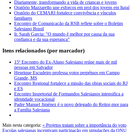
Diariamente, transformando a vida de crianças e jovens
Oratório Mazzarello une esforços em prol dos jovens em Itajaí
Oratório do CEMARI fortalece convivência e vínculos
familiares
Encontro de Comunicação da RSB reflete sobre o Boletim
Salesiano Brasil
Ir. Sarah Garcia: "O mundo é melhor por causa da sua
confiança e da sua esperança"
Itens relacionados (por marcador)
15º Encontro do Ex-Aluno Salesiano reúne mais de mil
pessoas em Salvador
Henrique Escudeiro professa votos perpétuos em Campo
Grande, MS
Encontro Regional fortalece a missão das obras sociais do RJ
e ES
Encontro Inspetorial de Formandos Salesianos intensifica a
identidade vocacional
Padre Manuel Jiménez é o novo delegado do Reitor-mor para
a Família Salesiana
Mais nesta categoria:
« Projetos tratam sobre a importância do voto
Escolas salesianas incentivam participação em simulações da ONU