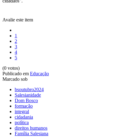
cidadãos”.
Avalie este item
1
2
3
4
5
(0 votos)
Publicado em
Educação
Marcado sob
bsoutubro2024
Salesianidade
Dom Bosco
formação
integral
cidadania
política
direitos humanos
Família Salesiana