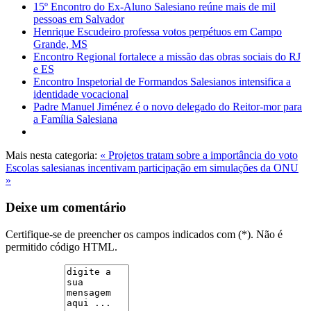
15º Encontro do Ex-Aluno Salesiano reúne mais de mil
pessoas em Salvador
Henrique Escudeiro professa votos perpétuos em Campo
Grande, MS
Encontro Regional fortalece a missão das obras sociais do RJ
e ES
Encontro Inspetorial de Formandos Salesianos intensifica a
identidade vocacional
Padre Manuel Jiménez é o novo delegado do Reitor-mor para
a Família Salesiana
Mais nesta categoria:
« Projetos tratam sobre a importância do voto
Escolas salesianas incentivam participação em simulações da ONU
»
Deixe um comentário
Certifique-se de preencher os campos indicados com (*). Não é
permitido código HTML.