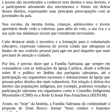
e jovens são incentivados a conhecer seus direitos e seus deveres, e
a participarem ativamente dos movimentos e fóruns em defesa
desses direitos, expressando suas principais preocupações com as
juventudes do país.
Nas escolas, da mesma forma, crianças, adolescentes e jovens
aprendem desde cedo a valorizar, para além do voto, a sua voz e a
sua ação nas mudanças sociais que consideram necessárias.
Cabe destacar ainda o incentivo e a formação para o voluntariado
educativo, expressão valorosa do jovem cristão que ultrapassa os
limites de seu conforto pessoal para agir em prol daqueles que mais
precisam de atenção e cuidado.
Por fim, é preciso dizer que a Família Salesiana age sempre em
consonância com as indicações da Igreja Católica, desde a reflexão
sobre fé e política no âmbito das paróquias salesianas, até a
participação em organismos nacionais e internacionais da Igreja que
prezam pelos direitos dos mais vulneráveis. Em relação à defesa dos
direitos das populações indígenas, por exemplo, podemos ressaltar a
participação salesiana em organismos como o Conselho Indigenista
Missionário (CIMI) ou a Rede Eclesial Pan-Amazônica (REPAM).
Assim, no “hoje” da história, a Família Salesiana dá continuidade à
proposta de Dom Bosco: formar “bons cristãos e honestos