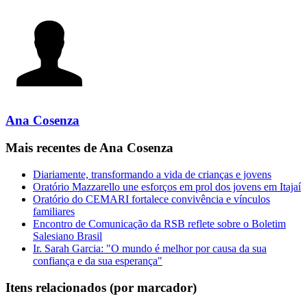
Ana Cosenza
Mais recentes de Ana Cosenza
Diariamente, transformando a vida de crianças e jovens
Oratório Mazzarello une esforços em prol dos jovens em Itajaí
Oratório do CEMARI fortalece convivência e vínculos
familiares
Encontro de Comunicação da RSB reflete sobre o Boletim
Salesiano Brasil
Ir. Sarah Garcia: "O mundo é melhor por causa da sua
confiança e da sua esperança"
Itens relacionados (por marcador)