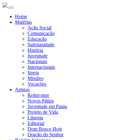
Home
Matérias
Ação Social
Comunicação
Educação
Salesianidade
História
Juventude
Nacionais
Internacionais
Igreja
Missões
Vocações
Artigos
Reitor-mor
Novos Pátios
Juventude em Pauta
Projeto de Vida
Liturgia
Editorial
Dom Bosco Hoje
Oração do Senhor