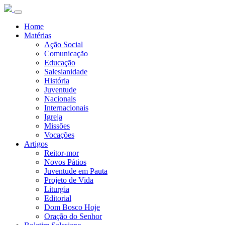
Home
Matérias
Ação Social
Comunicação
Educação
Salesianidade
História
Juventude
Nacionais
Internacionais
Igreja
Missões
Vocações
Artigos
Reitor-mor
Novos Pátios
Juventude em Pauta
Projeto de Vida
Liturgia
Editorial
Dom Bosco Hoje
Oração do Senhor