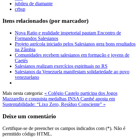
jubileu de diamante
crbsp
Itens relacionados (por marcador)
Nova Ratio e realidade inspetorial pautam Encontro de
Formandos Salesianos
Projeto agrícola iniciado pelos Salesianos gera bons resultados
na Zâmbia
Comunidades recebem salesianos em formação e jovens de
Caetés
Salesianos realizam exercícios espirituais no RS
Salesianos da Venezuela manifestam solidariedade ao povo
venezuelano
Mais nesta categoria:
« Colégio Castelo participa dos Jogos
Mazzarello e conquista medalhas
INSA Cambé aposta em
Sustentabilidade: “Lixo Zero, Resíduo Consciente” »
Deixe um comentário
Certifique-se de preencher os campos indicados com (*). Não é
permitido código HTML.