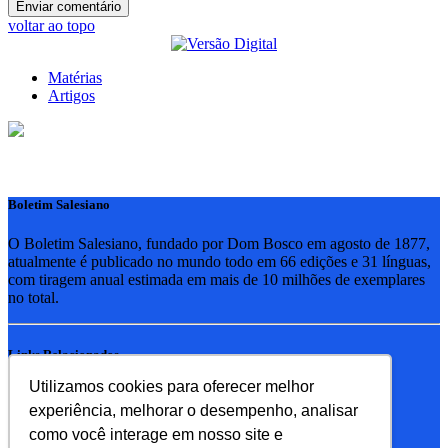
voltar ao topo
Matérias
Artigos
Boletim Salesiano
O Boletim Salesiano, fundado por Dom Bosco em agosto de 1877,
atualmente é publicado no mundo todo em 66 edições e 31 línguas,
com tiragem anual estimada em mais de 10 milhões de exemplares
no total.
Links Relacionados
Utilizamos cookies para oferecer melhor
RSB - Rede Salesiana Brasil
experiência, melhorar o desempenho, analisar
EDEBE - Editora
UPV - União pela Vida
como você interage em nosso site e