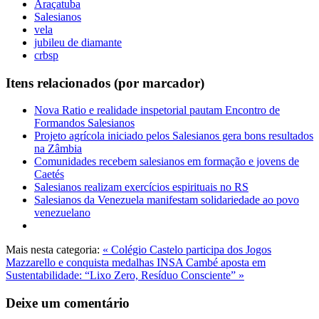
Araçatuba
Salesianos
vela
jubileu de diamante
crbsp
Itens relacionados (por marcador)
Nova Ratio e realidade inspetorial pautam Encontro de
Formandos Salesianos
Projeto agrícola iniciado pelos Salesianos gera bons resultados
na Zâmbia
Comunidades recebem salesianos em formação e jovens de
Caetés
Salesianos realizam exercícios espirituais no RS
Salesianos da Venezuela manifestam solidariedade ao povo
venezuelano
Mais nesta categoria:
« Colégio Castelo participa dos Jogos
Mazzarello e conquista medalhas
INSA Cambé aposta em
Sustentabilidade: “Lixo Zero, Resíduo Consciente” »
Deixe um comentário