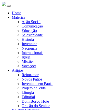
Home
Matérias
Ação Social
Comunicação
Educação
Salesianidade
História
Juventude
Nacionais
Internacionais
Igreja
Missões
Vocações
Artigos
Reitor-mor
Novos Pátios
Juventude em Pauta
Projeto de Vida
Liturgia
Editorial
Dom Bosco Hoje
Oração do Senhor