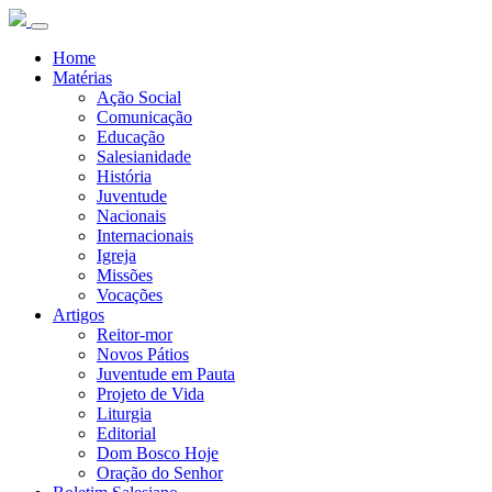
Home
Matérias
Ação Social
Comunicação
Educação
Salesianidade
História
Juventude
Nacionais
Internacionais
Igreja
Missões
Vocações
Artigos
Reitor-mor
Novos Pátios
Juventude em Pauta
Projeto de Vida
Liturgia
Editorial
Dom Bosco Hoje
Oração do Senhor