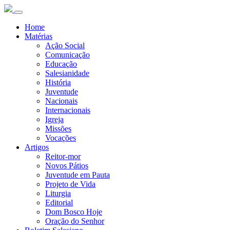
Home
Matérias
Ação Social
Comunicação
Educação
Salesianidade
História
Juventude
Nacionais
Internacionais
Igreja
Missões
Vocações
Artigos
Reitor-mor
Novos Pátios
Juventude em Pauta
Projeto de Vida
Liturgia
Editorial
Dom Bosco Hoje
Oração do Senhor