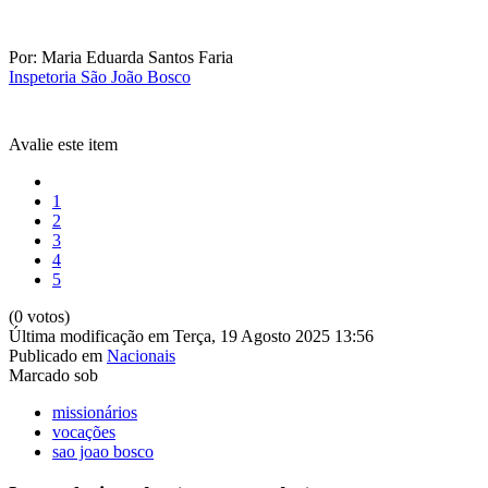
Por: Maria Eduarda Santos Faria
Inspetoria São João Bosco
Avalie este item
1
2
3
4
5
(0 votos)
Última modificação em Terça, 19 Agosto 2025 13:56
Publicado em
Nacionais
Marcado sob
missionários
vocações
sao joao bosco