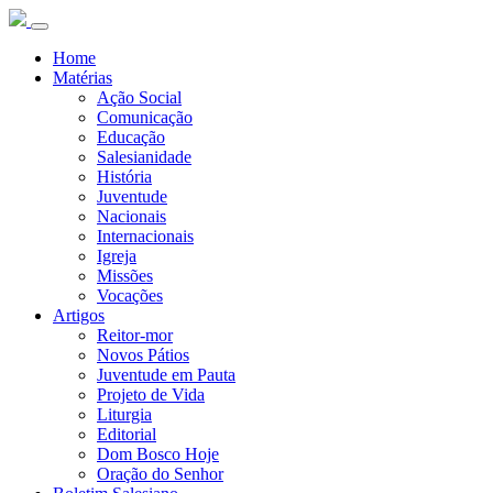
Home
Matérias
Ação Social
Comunicação
Educação
Salesianidade
História
Juventude
Nacionais
Internacionais
Igreja
Missões
Vocações
Artigos
Reitor-mor
Novos Pátios
Juventude em Pauta
Projeto de Vida
Liturgia
Editorial
Dom Bosco Hoje
Oração do Senhor