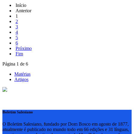
Início
Anterior
1
2
3
4
5
6
Próximo
Fim
Página 1 de 6
Matérias
Artigos
Boletim Salesiano
O Boletim Salesiano, fundado por Dom Bosco em agosto de 1877,
atualmente é publicado no mundo todo em 66 edições e 31 línguas,