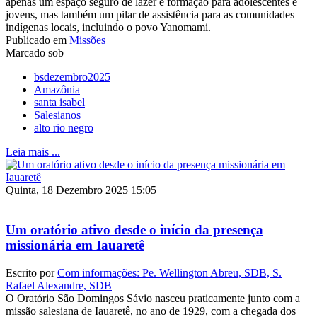
apenas um espaço seguro de lazer e formação para adolescentes e
jovens, mas também um pilar de assistência para as comunidades
indígenas locais, incluindo o povo Yanomami.
Publicado em
Missões
Marcado sob
bsdezembro2025
Amazônia
santa isabel
Salesianos
alto rio negro
Leia mais ...
Quinta, 18 Dezembro 2025 15:05
Um oratório ativo desde o início da presença
missionária em Iauaretê
Escrito por
Com informações: Pe. Wellington Abreu, SDB, S.
Rafael Alexandre, SDB
O Oratório São Domingos Sávio nasceu praticamente junto com a
missão salesiana de Iauaretê, no ano de 1929, com a chegada dos