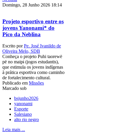
Domingo, 28 Junho 2026 18:14
Projeto esportivo entre os
jovens Yanonami* do
Pico da Neblina
Escrito por
Pe. José Ivanildo de
Oliveira Melo, SDB
Conheça o projeto Puhi taorewë
pë no maipɨ (jogos estudantis),
que estimula os jovens indígenas
à prática esportiva como caminho
de fortalecimento cultural.
Publicado em
Missões
Marcado sob
bsjunho2026
yanonami
Esporte
Salesiano
alto rio negro
Leia mais ...