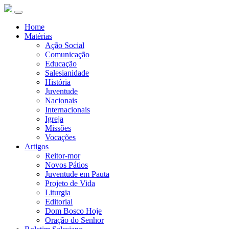
Home
Matérias
Ação Social
Comunicação
Educação
Salesianidade
História
Juventude
Nacionais
Internacionais
Igreja
Missões
Vocações
Artigos
Reitor-mor
Novos Pátios
Juventude em Pauta
Projeto de Vida
Liturgia
Editorial
Dom Bosco Hoje
Oração do Senhor