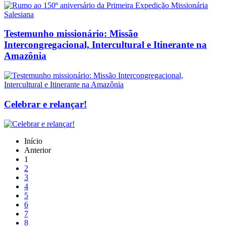
Testemunho missionário: Missão
Intercongregacional, Intercultural e Itinerante na
Amazônia
Celebrar e relançar!
Início
Anterior
1
2
3
4
5
6
7
8