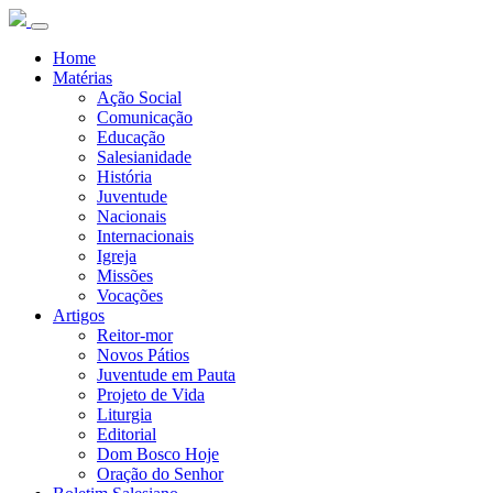
Home
Matérias
Ação Social
Comunicação
Educação
Salesianidade
História
Juventude
Nacionais
Internacionais
Igreja
Missões
Vocações
Artigos
Reitor-mor
Novos Pátios
Juventude em Pauta
Projeto de Vida
Liturgia
Editorial
Dom Bosco Hoje
Oração do Senhor