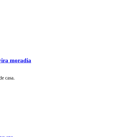
 vira moradia
de casa.