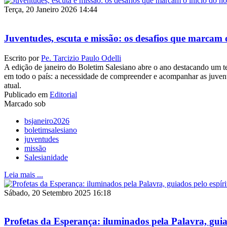
Terça, 20 Janeiro 2026 14:44
Juventudes, escuta e missão: os desafios que marcam 
Escrito por
Pe. Tarcizio Paulo Odelli
A edição de janeiro do Boletim Salesiano abre o ano destacando um te
em todo o país: a necessidade de compreender e acompanhar as juv
atual.
Publicado em
Editorial
Marcado sob
bsjaneiro2026
boletimsalesiano
juventudes
missão
Salesianidade
Leia mais ...
Sábado, 20 Setembro 2025 16:18
Profetas da Esperança: iluminados pela Palavra, guiad