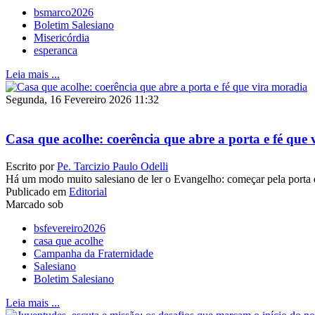
bsmarco2026
Boletim Salesiano
Misericórdia
esperanca
Leia mais ...
Segunda, 16 Fevereiro 2026 11:32
Casa que acolhe: coerência que abre a porta e fé que
Escrito por
Pe. Tarcizio Paulo Odelli
Há um modo muito salesiano de ler o Evangelho: começar pela porta 
Publicado em
Editorial
Marcado sob
bsfevereiro2026
casa que acolhe
Campanha da Fraternidade
Salesiano
Boletim Salesiano
Leia mais ...