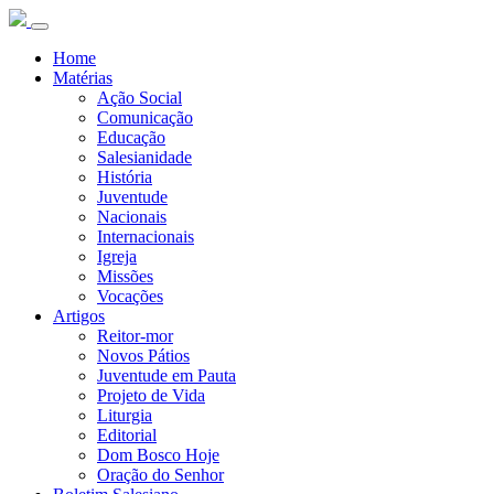
Home
Matérias
Ação Social
Comunicação
Educação
Salesianidade
História
Juventude
Nacionais
Internacionais
Igreja
Missões
Vocações
Artigos
Reitor-mor
Novos Pátios
Juventude em Pauta
Projeto de Vida
Liturgia
Editorial
Dom Bosco Hoje
Oração do Senhor