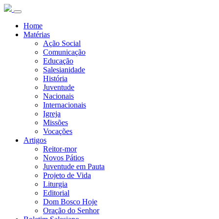
Home
Matérias
Ação Social
Comunicação
Educação
Salesianidade
História
Juventude
Nacionais
Internacionais
Igreja
Missões
Vocações
Artigos
Reitor-mor
Novos Pátios
Juventude em Pauta
Projeto de Vida
Liturgia
Editorial
Dom Bosco Hoje
Oração do Senhor