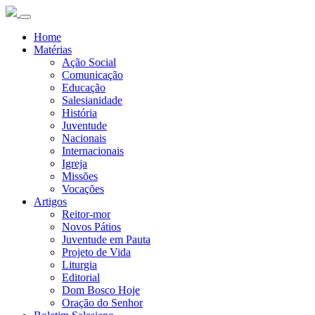
Home
Matérias
Ação Social
Comunicação
Educação
Salesianidade
História
Juventude
Nacionais
Internacionais
Igreja
Missões
Vocações
Artigos
Reitor-mor
Novos Pátios
Juventude em Pauta
Projeto de Vida
Liturgia
Editorial
Dom Bosco Hoje
Oração do Senhor