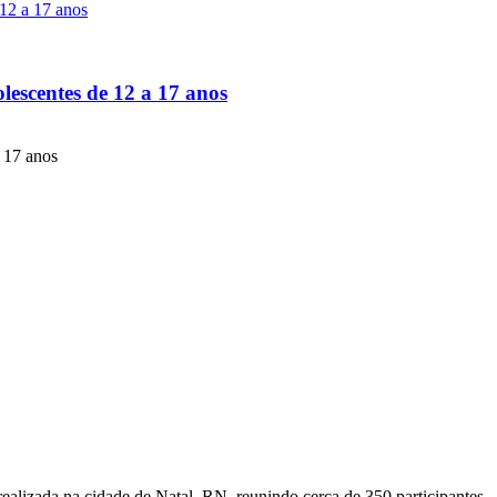
lescentes de 12 a 17 anos
e 17 anos
ealizada na cidade de Natal, RN, reunindo cerca de 350 participantes