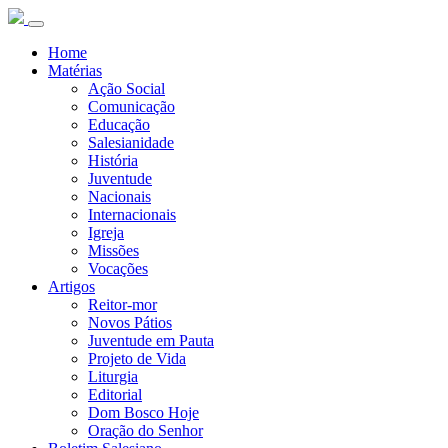
Home
Matérias
Ação Social
Comunicação
Educação
Salesianidade
História
Juventude
Nacionais
Internacionais
Igreja
Missões
Vocações
Artigos
Reitor-mor
Novos Pátios
Juventude em Pauta
Projeto de Vida
Liturgia
Editorial
Dom Bosco Hoje
Oração do Senhor