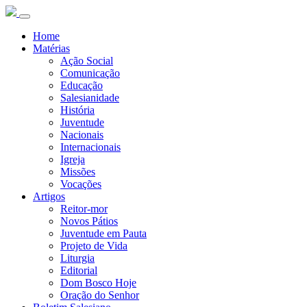
Home
Matérias
Ação Social
Comunicação
Educação
Salesianidade
História
Juventude
Nacionais
Internacionais
Igreja
Missões
Vocações
Artigos
Reitor-mor
Novos Pátios
Juventude em Pauta
Projeto de Vida
Liturgia
Editorial
Dom Bosco Hoje
Oração do Senhor