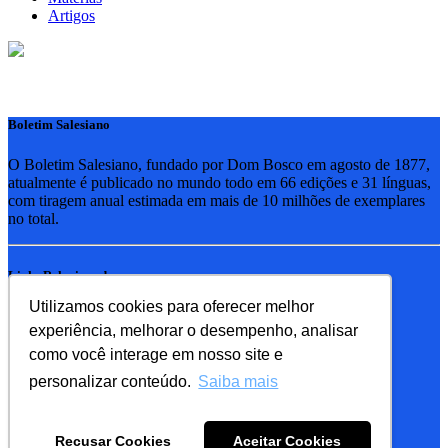
Artigos
Boletim Salesiano
O Boletim Salesiano, fundado por Dom Bosco em agosto de 1877,
atualmente é publicado no mundo todo em 66 edições e 31 línguas,
com tiragem anual estimada em mais de 10 milhões de exemplares
no total.
Links Relacionados
Utilizamos cookies para oferecer melhor
RSB - Rede Salesiana Brasil
experiência, melhorar o desempenho, analisar
EDEBE - Editora
UPV - União pela Vida
como você interage em nosso site e
personalizar conteúdo.
Saiba mais
Familia Salesiana
SDB - Salesianos de Dom Bosco
Recusar Cookies
Aceitar Cookies
FMA - Filhas de Maria Auxiliadora