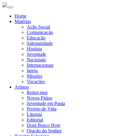
Home
Matérias
Ação Social
Comunicação
Educação
Salesianidade
História
Juventude
Nacionais
Internacionais
Igreja
Missões
Vocações
Artigos
Reitor-mor
Novos Pátios
Juventude em Pauta
Projeto de Vida
Liturgia
Editorial
Dom Bosco Hoje
Oração do Senhor