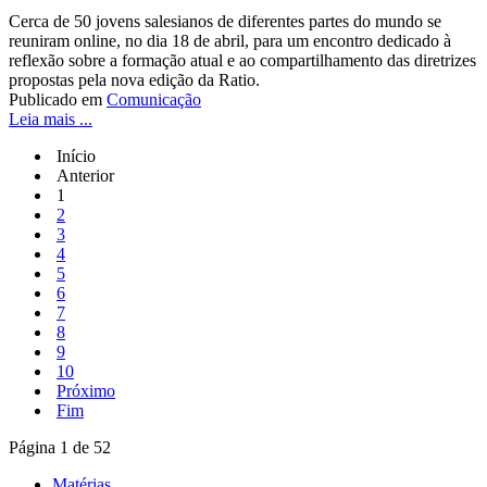
Cerca de 50 jovens salesianos de diferentes partes do mundo se
reuniram online, no dia 18 de abril, para um encontro dedicado à
reflexão sobre a formação atual e ao compartilhamento das diretrizes
propostas pela nova edição da Ratio.
Publicado em
Comunicação
Leia mais ...
Início
Anterior
1
2
3
4
5
6
7
8
9
10
Próximo
Fim
Página 1 de 52
Matérias