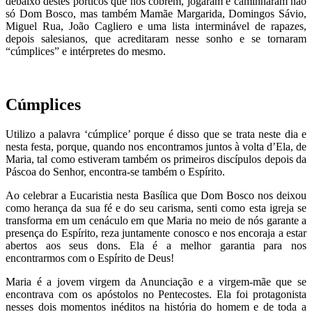
debaixo destes pórticos que nos cobrem, jogaram e caminharam não
só Dom Bosco, mas também Mamãe Margarida, Domingos Sávio,
Miguel Rua, João Cagliero e uma lista interminável de rapazes,
depois salesianos, que acreditaram nesse sonho e se tornaram
“cúmplices” e intérpretes do mesmo.
Cúmplices
Utilizo a palavra ‘cúmplice’ porque é disso que se trata neste dia e
nesta festa, porque, quando nos encontramos juntos à volta d’Ela, de
Maria, tal como estiveram também os primeiros discípulos depois da
Páscoa do Senhor, encontra-se também o Espírito.
Ao celebrar a Eucaristia nesta Basílica que Dom Bosco nos deixou
como herança da sua fé e do seu carisma, senti como esta igreja se
transforma em um cenáculo em que Maria no meio de nós garante a
presença do Espírito, reza juntamente conosco e nos encoraja a estar
abertos aos seus dons. Ela é a melhor garantia para nos
encontrarmos com o Espírito de Deus!
Maria é a jovem virgem da Anunciação e a virgem-mãe que se
encontrava com os apóstolos no Pentecostes. Ela foi protagonista
nesses dois momentos inéditos na história do homem e de toda a