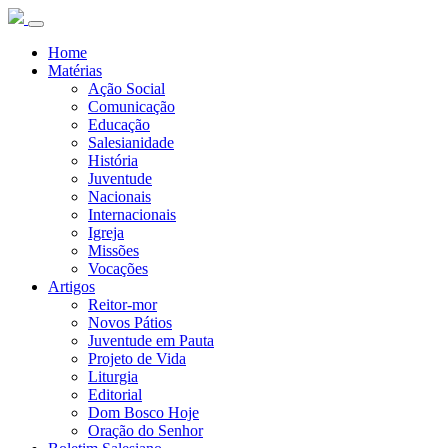
Home
Matérias
Ação Social
Comunicação
Educação
Salesianidade
História
Juventude
Nacionais
Internacionais
Igreja
Missões
Vocações
Artigos
Reitor-mor
Novos Pátios
Juventude em Pauta
Projeto de Vida
Liturgia
Editorial
Dom Bosco Hoje
Oração do Senhor