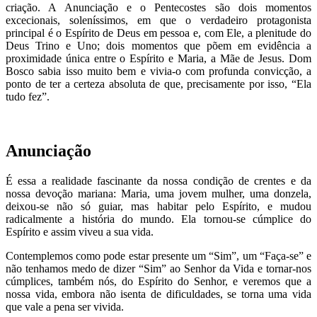
criação. A Anunciação e o Pentecostes são dois momentos
excecionais, soleníssimos, em que o verdadeiro protagonista
principal é o Espírito de Deus em pessoa e, com Ele, a plenitude do
Deus Trino e Uno; dois momentos que põem em evidência a
proximidade única entre o Espírito e Maria, a Mãe de Jesus. Dom
Bosco sabia isso muito bem e vivia-o com profunda convicção, a
ponto de ter a certeza absoluta de que, precisamente por isso, “Ela
tudo fez”.
Anunciação
É essa a realidade fascinante da nossa condição de crentes e da
nossa devoção mariana: Maria, uma jovem mulher, uma donzela,
deixou-se não só guiar, mas habitar pelo Espírito, e mudou
radicalmente a história do mundo. Ela tornou-se cúmplice do
Espírito e assim viveu a sua vida.
Contemplemos como pode estar presente um “Sim”, um “Faça-se” e
não tenhamos medo de dizer “Sim” ao Senhor da Vida e tornar-nos
cúmplices, também nós, do Espírito do Senhor, e veremos que a
nossa vida, embora não isenta de dificuldades, se torna uma vida
que vale a pena ser vivida.