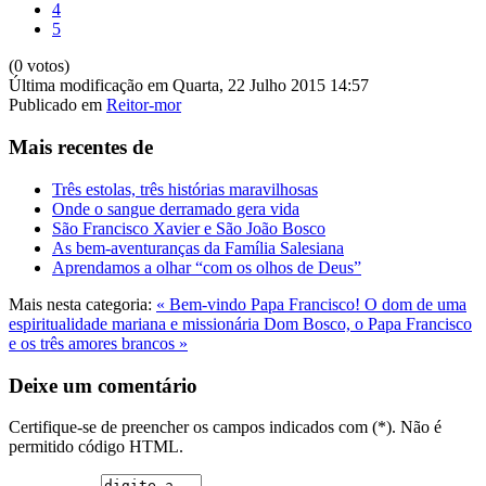
4
5
(0 votos)
Última modificação em Quarta, 22 Julho 2015 14:57
Publicado em
Reitor-mor
Mais recentes de
Três estolas, três histórias maravilhosas
Onde o sangue derramado gera vida
São Francisco Xavier e São João Bosco
As bem-aventuranças da Família Salesiana
Aprendamos a olhar “com os olhos de Deus”
Mais nesta categoria:
« Bem-vindo Papa Francisco! O dom de uma
espiritualidade mariana e missionária
Dom Bosco, o Papa Francisco
e os três amores brancos »
Deixe um comentário
Certifique-se de preencher os campos indicados com (*). Não é
permitido código HTML.