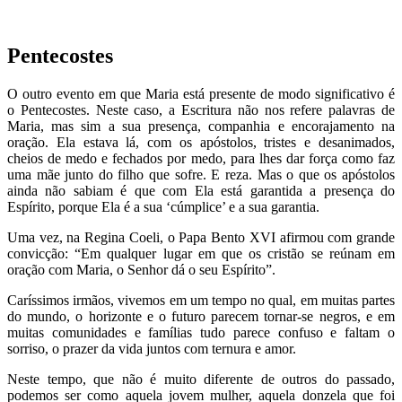
Pentecostes
O outro evento em que Maria está presente de modo significativo é
o Pentecostes. Neste caso, a Escritura não nos refere palavras de
Maria, mas sim a sua presença, companhia e encorajamento na
oração. Ela estava lá, com os apóstolos, tristes e desanimados,
cheios de medo e fechados por medo, para lhes dar força como faz
uma mãe junto do filho que sofre. E reza. Mas o que os apóstolos
ainda não sabiam é que com Ela está garantida a presença do
Espírito, porque Ela é a sua ‘cúmplice’ e a sua garantia.
Uma vez, na Regina Coeli, o Papa Bento XVI afirmou com grande
convicção: “Em qualquer lugar em que os cristão se reúnam em
oração com Maria, o Senhor dá o seu Espírito”.
Caríssimos irmãos, vivemos em um tempo no qual, em muitas partes
do mundo, o horizonte e o futuro parecem tornar-se negros, e em
muitas comunidades e famílias tudo parece confuso e faltam o
sorriso, o prazer da vida juntos com ternura e amor.
Neste tempo, que não é muito diferente de outros do passado,
podemos ser como aquela jovem mulher, aquela donzela que foi