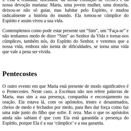
nossa devoção mariana: Maria, uma jovem mulher, uma donzela,
deixou-se não só guiar, mas habitar pelo Espírito, e mudou
radicalmente a história do mundo. Ela tornou-se cúmplice do
Espírito e assim viveu a sua vida.
Contemplemos como pode estar presente um “Sim”, um “Faça-se” e
não tenhamos medo de dizer “Sim” ao Senhor da Vida e tornar-nos
cúmplices, também nós, do Espírito do Senhor, e veremos que a
nossa vida, embora não isenta de dificuldades, se torna uma vida
que vale a pena ser vivida.
Pentecostes
O outro evento em que Maria está presente de modo significativo é
o Pentecostes. Neste caso, a Escritura não nos refere palavras de
Maria, mas sim a sua presença, companhia e encorajamento na
oração. Ela estava lá, com os apóstolos, tristes e desanimados,
cheios de medo e fechados por medo, para lhes dar força como faz
uma mãe junto do filho que sofre. E reza. Mas o que os apóstolos
ainda não sabiam é que com Ela está garantida a presença do
Espírito, porque Ela é a sua ‘cúmplice’ e a sua garantia.