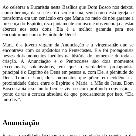
Ao celebrar a Eucaristia nesta Basílica que Dom Bosco nos deixou
como herança da sua fé e do seu carisma, senti como esta igreja se
transforma em um cenáculo em que Maria no meio de nós garante a
presença do Espírito, reza juntamente conosco e nos encoraja a estar
abertos aos seus dons. Ela é a melhor garantia para nos
encontrarmos com o Espírito de Deus!
Maria é a jovem virgem da Anunciação e a virgem-mãe que se
encontrava com os apóstolos no Pentecostes. Ela foi protagonista
nesses dois momentos inéditos na história do homem e de toda a
criação. A Anunciação e o Pentecostes são dois momentos
excecionais, soleníssimos, em que o verdadeiro protagonista
principal é o Espírito de Deus em pessoa e, com Ele, a plenitude do
Deus Trino e Uno; dois momentos que põem em evidência a
proximidade única entre o Espírito e Maria, a Mãe de Jesus. Dom
Bosco sabia isso muito bem e vivia-o com profunda convicção, a
ponto de ter a certeza absoluta de que, precisamente por isso, “Ela
tudo fez”.
Anunciação
É essa a realidade fascinante da nossa condição de crentes e da