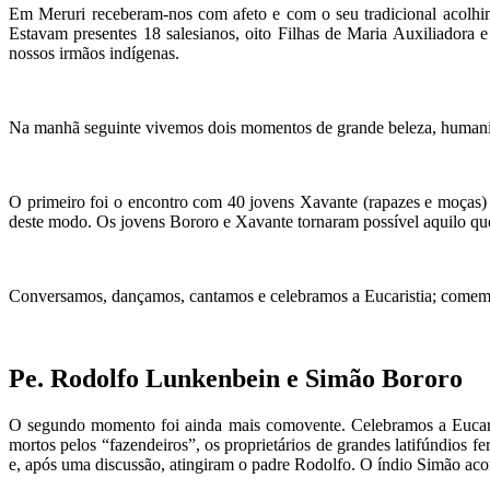
Em Meruri receberam-nos com afeto e com o seu tradicional acolhi
Estavam presentes 18 salesianos, oito Filhas de Maria Auxiliador
nossos irmãos indígenas.
Na manhã seguinte vivemos dois momentos de grande beleza, humanidad
O primeiro foi o encontro com 40 jovens Xavante (rapazes e moças)
deste modo. Os jovens Bororo e Xavante tornaram possível aquilo que
Conversamos, dançamos, cantamos e celebramos a Eucaristia; comem
Pe. Rodolfo Lunkenbein e Simão Bororo
O segundo momento foi ainda mais comovente. Celebramos a Eucarist
mortos pelos “fazendeiros”, os proprietários de grandes latifúndios f
e, após uma discussão, atingiram o padre Rodolfo. O índio Simão aco