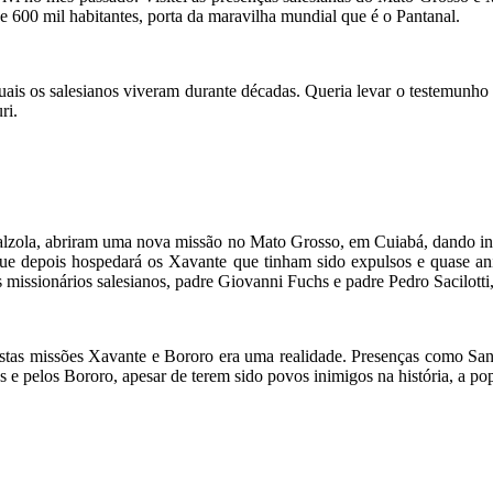
e 600 mil habitantes, porta da maravilha mundial que é o Pantanal.
ais os salesianos viveram durante décadas. Queria levar o testemunh
ri.
lzola, abriram uma nova missão no Mato Grosso, em Cuiabá, dando iní
 depois hospedará os Xavante que tinham sido expulsos e quase aniqu
issionários salesianos, padre Giovanni Fuchs e padre Pedro Sacilotti
e estas missões Xavante e Bororo era uma realidade. Presenças como S
s e pelos Bororo, apesar de terem sido povos inimigos na história, a 