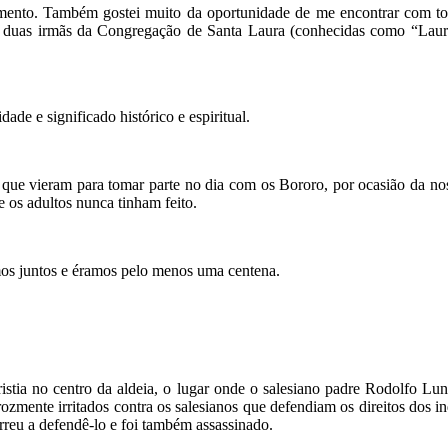
mento. Também gostei muito da oportunidade de me encontrar com todo
a e duas irmãs da Congregação de Santa Laura (conhecidas como “Laur
e e significado histórico e espiritual.
 que vieram para tomar parte no dia com os Bororo, por ocasião da no
 os adultos nunca tinham feito.
os juntos e éramos pelo menos uma centena.
ia no centro da aldeia, o lugar onde o salesiano padre Rodolfo Lun
erozmente irritados contra os salesianos que defendiam os direitos dos i
rreu a defendê-lo e foi também assassinado.