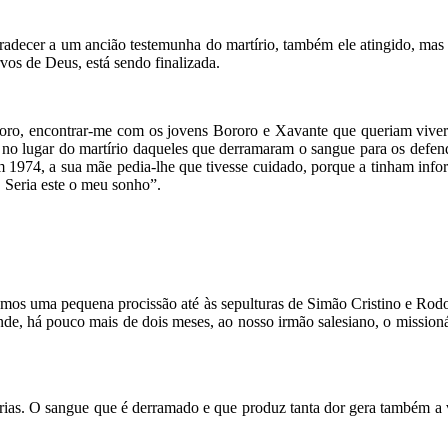
agradecer a um ancião testemunha do martírio, também ele atingido, mas
vos de Deus, está sendo finalizada.
oro, encontrar-me com os jovens Bororo e Xavante que queriam viver
ia no lugar do martírio daqueles que derramaram o sangue para os def
m 1974, a sua mãe pedia-lhe que tivesse cuidado, porque a tinham info
 Seria este o meu sonho”.
emos uma pequena procissão até às sepulturas de Simão Cristino e Rodo
de, há pouco mais de dois meses, ao nosso irmão salesiano, o missioná
órias. O sangue que é derramado e que produz tanta dor gera também a 