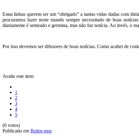
Estas linhas querem ser um “obrigado” a tantas vidas dadas com ilim
procuramos fazer neste mundo sempre necessitado de boas notícia
diariamente é semeado e germina, mas não faz notícia. Ao invés, o mal, 
Por isso devemos ser difusores de boas notícias. Como acabei de cont
Avalie este item
1
2
3
4
5
(0 votos)
Publicado em
Reitor-mor