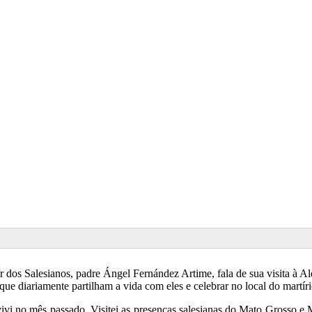
r dos Salesianos, padre Ángel Fernández Artime, fala de sua visita à 
ue diariamente partilham a vida com eles e celebrar no local do martí
vivi no mês passado. Visitei as presenças salesianas do Mato Grosso e 