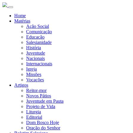
Home
Matérias
Ação Social
Comunicação
Educação
Salesianidade
História
Juventude
Nacionais
Internacionais
Igreja
Missões
Vocações
Artigos
Reitor-mor
Novos Pátios
Juventude em Pauta
Projeto de Vida
Liturgia
Editorial
Dom Bosco Hoje
Oração do Senhor