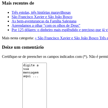
Mais recentes de
Três estolas, três histórias maravilhosas
São Francisco Xavier e São João Bosco
As bem-aventuranças da Família Salesiana
Aprendamos a olhar “com os olhos de Deus”
Por 125 dólares: o dinheiro mais esplêndido e precioso que já v
Mais nesta categoria:
« São Francisco Xavier e São João Bosco
Três e
Deixe um comentário
Certifique-se de preencher os campos indicados com (*). Não é per