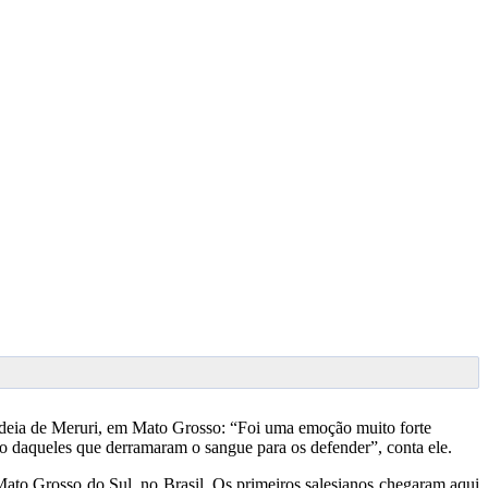
Aldeia de Meruri, em Mato Grosso: “Foi uma emoção muito forte
rio daqueles que derramaram o sangue para os defender”, conta ele.
Mato Grosso do Sul, no Brasil. Os primeiros salesianos chegaram aqui