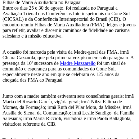
Filhas de Maria Auxiliadora no Paraguai
Entre os dias 25 e 30 de agosto, foi realizada no Paraguai a
Avaliação Trienal das Conferências Interinspetoriais do Cone Sul
(CICSAL) e da Conferência Interinspetorial do Brasil (CIB). O
encontro reuniu Filhas de Maria Auxiliadora (FMA), leigos e jovens
para refletir, avaliar e discernir caminhos de fidelidade ao carisma
salesiano e à missão educativa.
A ocasião foi marcada pela visita da Madre-geral das FMA, irmã
Chiara Cazzuola, que pela primeira vez pisou em solo paraguaio. A
presença da 10ª sucessora de
Madre Mazzarello
foi um sinal de
comunhão e esperança para as comunidades do Cone Sul,
especialmente neste ano em que se celebram os 125 anos da
chegada das FMA ao Paraguai.
Junto com a madre também estiveram sete conselheiras gerais: irmã
Maria del Rosario García, vigária geral; irmã Nilza Fatima de
Moraes, da Formação; irmã Ruth del Pilar Mora, da Missões, irmã
Ausilia de Siena, da Comunicação; irmã Leslie Sandigo, da Família
Salesiana; irmã Marta Riccioli, visitadora e irmã Paola Battagliola,
visitadora referente da CIB.