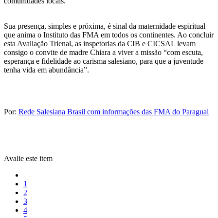
comunidades locais.
Sua presença, simples e próxima, é sinal da maternidade espiritual
que anima o Instituto das FMA em todos os continentes. Ao concluir
esta Avaliação Trienal, as inspetorias da CIB e CICSAL levam
consigo o convite de madre Chiara a viver a missão “com escuta,
esperança e fidelidade ao carisma salesiano, para que a juventude
tenha vida em abundância”.
Por:
Rede Salesiana Brasil com informações das FMA do Paraguai
Avalie este item
1
2
3
4