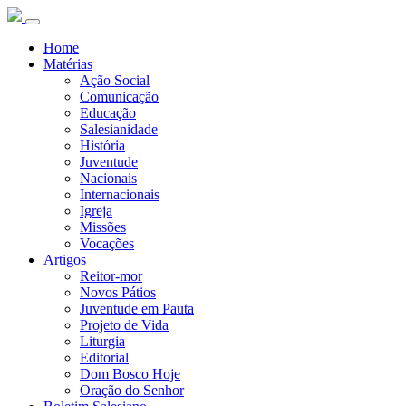
Home
Matérias
Ação Social
Comunicação
Educação
Salesianidade
História
Juventude
Nacionais
Internacionais
Igreja
Missões
Vocações
Artigos
Reitor-mor
Novos Pátios
Juventude em Pauta
Projeto de Vida
Liturgia
Editorial
Dom Bosco Hoje
Oração do Senhor