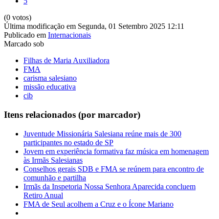
5
(0 votos)
Última modificação em Segunda, 01 Setembro 2025 12:11
Publicado em
Internacionais
Marcado sob
Filhas de Maria Auxiliadora
FMA
carisma salesiano
missão educativa
cib
Itens relacionados (por marcador)
Juventude Missionária Salesiana reúne mais de 300
participantes no estado de SP
Jovem em experiência formativa faz música em homenagem
às Irmãs Salesianas
Conselhos gerais SDB e FMA se reúnem para encontro de
comunhão e partilha
Irmãs da Inspetoria Nossa Senhora Aparecida concluem
Retiro Anual
FMA de Seul acolhem a Cruz e o Ícone Mariano