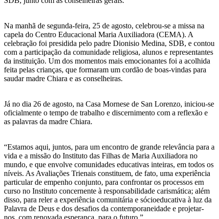
SDB, junto com as conselheiras gerais.
Na manhã de segunda-feira, 25 de agosto, celebrou-se a missa na
capela do Centro Educacional Maria Auxiliadora (CEMA). A
celebração foi presidida pelo padre Dionisio Medina, SDB, e contou
com a participação da comunidade religiosa, alunos e representantes
da instituição. Um dos momentos mais emocionantes foi a acolhida
feita pelas crianças, que formaram um cordão de boas-vindas para
saudar madre Chiara e as conselheiras.
Já no dia 26 de agosto, na Casa Mornese de San Lorenzo, iniciou-se
oficialmente o tempo de trabalho e discernimento com a reflexão e
as palavras da madre Chiara.
“Estamos aqui, juntos, para um encontro de grande relevância para a
vida e a missão do Instituto das Filhas de Maria Auxiliadora no
mundo, e que envolve comunidades educativas inteiras, em todos os
níveis. As Avaliações Trienais constituem, de fato, uma experiência
particular de empenho conjunto, para confrontar os processos em
curso no Instituto concernente à responsabilidade carismática; além
disso, para reler a experiência comunitária e sócioeducativa à luz da
Palavra de Deus e dos desafios da contemporaneidade e projetar-
nos, com renovada esperança, para o futuro.”