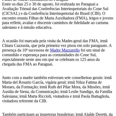
Entre os dias 25 e 30 de agosto, foi realizada no Paraguai a
Avaliação Trienal das Conferências Interinspetoriais do Cone Sul
(CICSAL) e da Conferência Interinspetorial do Brasil (CIB). O
encontro reuniu Filhas de Maria Auxiliadora (FMA), leigos e jovens
para refletir, avaliar e discernir caminhos de fidelidade ao carisma
salesiano e à missão educativa.
A ocasião foi marcada pela visita da Madre-geral das FMA, irmã
Chiara Cazzuola, que pela primeira vez pisou em solo paraguaio. A
presença da 10ª sucessora de
Madre Mazzarello
foi um sinal de
comunhão e esperança para as comunidades do Cone Sul,
especialmente neste ano em que se celebram os 125 anos da
chegada das FMA ao Paraguai.
Junto com a madre também estiveram sete conselheiras gerais: irmã
Maria del Rosario García, vigária geral; irmã Nilza Fatima de
Moraes, da Formação; irmã Ruth del Pilar Mora, da Missões, irmã
Ausilia de Siena, da Comunicação; irmã Leslie Sandigo, da Família
Salesiana; irmã Marta Riccioli, visitadora e irmã Paola Battagliola,
visitadora referente da CIB.
Também participam as inspetoras brasileiras: irmã Alaíde Deretti, da