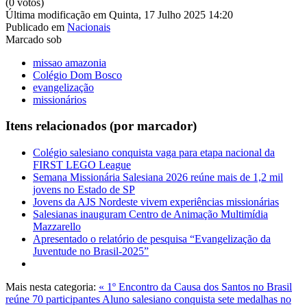
(0 votos)
Última modificação em Quinta, 17 Julho 2025 14:20
Publicado em
Nacionais
Marcado sob
missao amazonia
Colégio Dom Bosco
evangelização
missionários
Itens relacionados (por marcador)
Colégio salesiano conquista vaga para etapa nacional da
FIRST LEGO League
Semana Missionária Salesiana 2026 reúne mais de 1,2 mil
jovens no Estado de SP
Jovens da AJS Nordeste vivem experiências missionárias
Salesianas inauguram Centro de Animação Multimídia
Mazzarello
Apresentado o relatório de pesquisa “Evangelização da
Juventude no Brasil-2025”
Mais nesta categoria:
« 1º Encontro da Causa dos Santos no Brasil
reúne 70 participantes
Aluno salesiano conquista sete medalhas no