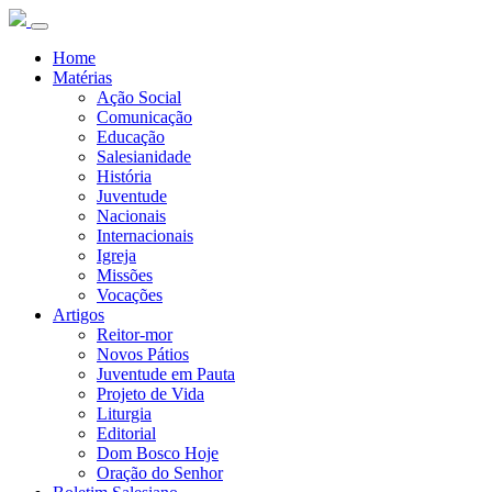
Home
Matérias
Ação Social
Comunicação
Educação
Salesianidade
História
Juventude
Nacionais
Internacionais
Igreja
Missões
Vocações
Artigos
Reitor-mor
Novos Pátios
Juventude em Pauta
Projeto de Vida
Liturgia
Editorial
Dom Bosco Hoje
Oração do Senhor