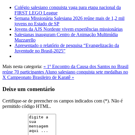
Colégio salesiano conquista vaga para etapa nacional da
FIRST LEGO League
Semana Missionária Salesiana 2026 reúne mais de 1,2 mil
jovens no Estado de SP
Jovens da AJS Nordeste vivem experiências missionárias
Salesianas inauguram Centro de Animação Multimídia
Mazzarello
Apresentado o relatório de pesquisa “Evangelização da
Juventude no Brasil-2025”
Mais nesta categoria:
« 1º Encontro da Causa dos Santos no Brasil
reúne 70 participantes
Aluno salesiano conquista sete medalhas no
X Campeonato Brasileiro de Karatê »
Deixe um comentário
Certifique-se de preencher os campos indicados com (*). Não é
permitido código HTML.