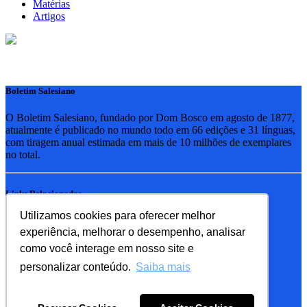
Matérias
Artigos
Boletim Salesiano
O Boletim Salesiano, fundado por Dom Bosco em agosto de 1877,
atualmente é publicado no mundo todo em 66 edições e 31 línguas,
com tiragem anual estimada em mais de 10 milhões de exemplares
no total.
Links Relacionados
Utilizamos cookies para oferecer melhor
RSB - Rede Salesiana Brasil
experiência, melhorar o desempenho, analisar
EDEBE - Editora
UPV - União pela Vida
como você interage em nosso site e
personalizar conteúdo.
Saiba mais
Familia Salesiana
SDB - Salesianos de Dom Bosco