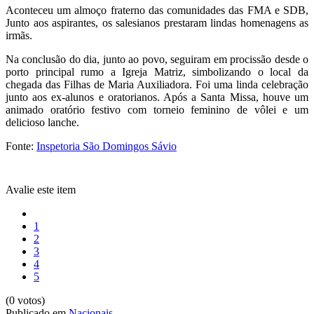
Aconteceu um almoço fraterno das comunidades das FMA e SDB,
Junto aos aspirantes, os salesianos prestaram lindas homenagens as
irmãs.
Na conclusão do dia, junto ao povo, seguiram em procissão desde o
porto principal rumo a Igreja Matriz, simbolizando o local da
chegada das Filhas de Maria Auxiliadora. Foi uma linda celebração
junto aos ex-alunos e oratorianos. Após a Santa Missa, houve um
animado oratório festivo com torneio feminino de vôlei e um
delicioso lanche.
Fonte:
Inspetoria São Domingos Sávio
Avalie este item
1
2
3
4
5
(0 votos)
Publicado em
Nacionais