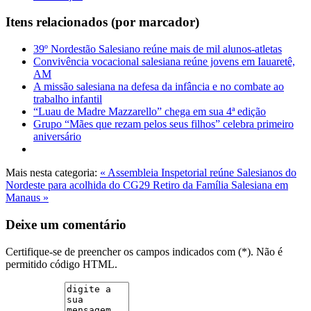
Itens relacionados (por marcador)
39º Nordestão Salesiano reúne mais de mil alunos-atletas
Convivência vocacional salesiana reúne jovens em Iauaretê,
AM
A missão salesiana na defesa da infância e no combate ao
trabalho infantil
“Luau de Madre Mazzarello” chega em sua 4ª edição
Grupo “Mães que rezam pelos seus filhos” celebra primeiro
aniversário
Mais nesta categoria:
« Assembleia Inspetorial reúne Salesianos do
Nordeste para acolhida do CG29
Retiro da Família Salesiana em
Manaus »
Deixe um comentário
Certifique-se de preencher os campos indicados com (*). Não é
permitido código HTML.