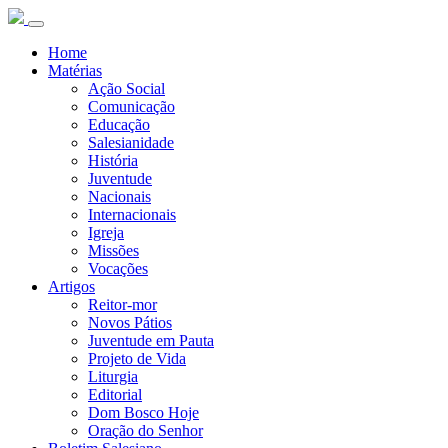
Home
Matérias
Ação Social
Comunicação
Educação
Salesianidade
História
Juventude
Nacionais
Internacionais
Igreja
Missões
Vocações
Artigos
Reitor-mor
Novos Pátios
Juventude em Pauta
Projeto de Vida
Liturgia
Editorial
Dom Bosco Hoje
Oração do Senhor