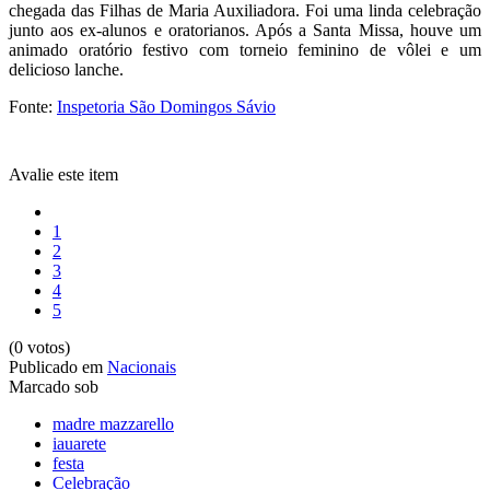
chegada das Filhas de Maria Auxiliadora. Foi uma linda celebração
junto aos ex-alunos e oratorianos. Após a Santa Missa, houve um
animado oratório festivo com torneio feminino de vôlei e um
delicioso lanche.
Fonte:
Inspetoria São Domingos Sávio
Avalie este item
1
2
3
4
5
(0 votos)
Publicado em
Nacionais
Marcado sob
madre mazzarello
iauarete
festa
Celebração