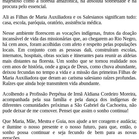
majestoso como a floresta amazônica, na absoluta sobriedade e na
procura pelo essencial.
Ali as Filhas de Maria Auxiliadora e os Salesianos significam tudo:
casa, escola, paróquia, oratório, assistência médica.
Nesse ambiente florescem as vocações indígenas, frutos da doação
incansável de vida das missionárias que, ao chegarem ao Rio Negro,
há cem anos, foram acolhidas com afeto e respeito pelas populações
locais. Em conjunto com as pessoas dali, construíram escolas,
internatos, hospitais, obras sociais e itinerantes para reunir as aldeias
mais distantes na floresta. Um sonho que se tornou realidade nos
cem anos de história, onde a graça de Deus, como chuva abundante,
deixou fecundas no tempo a vida e a missão das primeiras Filhas de
Maria Auxiliadora que deram ao carisma salesiano raízes profundas.
Raízes que ainda hoje transmitem vida abundante.
Acolhendo a Profissão Perpétua de Irmã Aldiana Cordeiro Moreira,
acompanhada pela sua família e pela dança dos indígenas de
diferentes comunidades próximas a São Gabriel da Cachoeira, não
pude deixar de me comover. Pensei que assim o sonho continua!
Que Maria, Mãe, Mestra e Guia, nos ajude a ter coragem e audácia;
e ilumine o nosso presente e o nosso futuro, para que, então, o
sonho possa continuar e seja fecundo de bem para as novas
gerações.