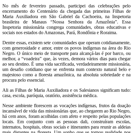
No mês de fevereiro passado, participei das celebrações pelo
encerramento do Centenário da chegada das primeiras Filhas de
Maria Auxiliadora em São Gabriel da Cachoeira, na Inspetoria
brasileira de Manaus “Nossa Senhora da Amazônia”. Essa
Inspetoria missionária congrega comunidades, obras educativas e
sociais nos estados do Amazonas, Pará, Rondônia e Roraima.
Dentre essas, existem sete comunidades que operam cotidianamente,
com generosidade e amor, entre os povos indígenas na área do Rio
Negro. O único meio de transporte para alcançá-las é por barco, ou
melhor, a “voadeira” que, às vezes, demora vários dias para chegar
ao seu destino. É uma vida sacrificada, verdadeiramente missionária,
um desafio cotidiano que se enfrenta num contexto natural belo e
majestoso como a floresta amazônica, na absoluta sobriedade e na
procura pelo essencial.
Ali as Filhas de Maria Auxiliadora e os Salesianos significam tudo:
casa, escola, paróquia, oratório, assistência médica.
Nesse ambiente florescem as vocações indígenas, frutos da doação
incansável de vida das missionárias que, ao chegarem ao Rio Negro,
há cem anos, foram acolhidas com afeto e respeito pelas populações
locais. Em conjunto com as pessoas dali, construíram escolas,
internatos, hospitais, obras sociais e itinerantes para reunir as aldeias
mais distantes na floresta. Um sonho que se tornou realidade nos