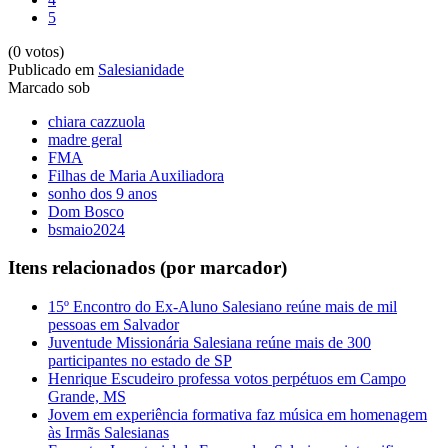
5
(0 votos)
Publicado em
Salesianidade
Marcado sob
chiara cazzuola
madre geral
FMA
Filhas de Maria Auxiliadora
sonho dos 9 anos
Dom Bosco
bsmaio2024
Itens relacionados (por marcador)
15º Encontro do Ex-Aluno Salesiano reúne mais de mil
pessoas em Salvador
Juventude Missionária Salesiana reúne mais de 300
participantes no estado de SP
Henrique Escudeiro professa votos perpétuos em Campo
Grande, MS
Jovem em experiência formativa faz música em homenagem
às Irmãs Salesianas