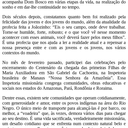
acompanha Dom Bosco em várias etapas da vida, na realização do
sonho e em dar-lhe continuidade no tempo.
Dois séculos depois, constatamos quanto bem foi realizado pela
felicidade das jovens e dos jovens do mundo, além da atualidade da
profecia feita a Joãozinho: “Eis o seu campo, onde deve trabalhar.
Torne-se humilde, forte, robusto; e o que você vê nesse momento
acontecer com esses animais, você deverá fazer pelos meus filhos”.
É uma profecia que nos ajuda a ler a realidade atual e a repensar a
nossa presença entre e com as jovens e os jovens, nos vários
contextos do mundo.
No mês de fevereiro passado, participei das celebrações pelo
encerramento do Centenário da chegada das primeiras Filhas de
Maria Auxiliadora em São Gabriel da Cachoeira, na Inspetoria
brasileira de Manaus “Nossa Senhora da Amazônia”. Essa
Inspetoria missionária congrega comunidades, obras educativas e
sociais nos estados do Amazonas, Pará, Rondônia e Roraima.
Dentre essas, existem sete comunidades que operam cotidianamente,
com generosidade e amor, entre os povos indígenas na área do Rio
Negro. O único meio de transporte para alcançá-las é por barco, ou
melhor, a “voadeira” que, às vezes, demora vários dias para chegar
ao seu destino. É uma vida sacrificada, verdadeiramente missionária,
um desafio cotidiano que se enfrenta num contexto natural belo e