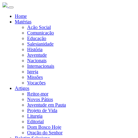
Home
Matérias
Ação Social
Comunicação
Educação
Salesianidade
História
Juventude
Nacionais
Internacionais
Igreja
Missões
Vocações
Artigos
Reitor-mor
Novos Pátios
Juventude em Pauta
Projeto de Vida
Liturgia
Editorial
Dom Bosco Hoje
Oração do Senhor