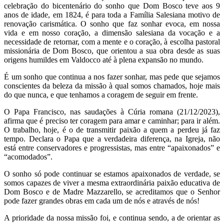
celebração do bicentenário do sonho que Dom Bosco teve aos 9
anos de idade, em 1824, é para toda a Família Salesiana motivo de
renovação carismática. O sonho que faz sonhar evoca, em nossa
vida e em nosso coração, a dimensão salesiana da vocação e a
necessidade de retornar, com a mente e o coração, à escolha pastoral
missionária de Dom Bosco, que orientou a sua obra desde as suas
origens humildes em Valdocco até à plena expansão no mundo.
É um sonho que continua a nos fazer sonhar, mas pede que sejamos
conscientes da beleza da missão à qual somos chamados, hoje mais
do que nunca, e que tenhamos a coragem de seguir em frente.
O Papa Francisco, nas saudações à Cúria romana (21/12/2023),
afirma que é preciso ter coragem para amar e caminhar; para ir além.
O trabalho, hoje, é o de transmitir paixão a quem a perdeu já faz
tempo. Declara o Papa que a verdadeira diferença, na Igreja, não
está entre conservadores e progressistas, mas entre “apaixonados” e
“acomodados”.
O sonho só pode continuar se estamos apaixonados de verdade, se
somos capazes de viver a mesma extraordinária paixão educativa de
Dom Bosco e de Madre Mazzarello, se acreditamos que o Senhor
pode fazer grandes obras em cada um de nós e através de nós!
A prioridade da nossa missão foi, e continua sendo, a de orientar as