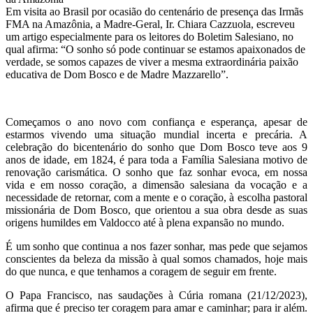
Em visita ao Brasil por ocasião do centenário de presença das Irmãs
FMA na Amazônia, a Madre-Geral, Ir. Chiara Cazzuola, escreveu
um artigo especialmente para os leitores do Boletim Salesiano, no
qual afirma: “O sonho só pode continuar se estamos apaixonados de
verdade, se somos capazes de viver a mesma extraordinária paixão
educativa de Dom Bosco e de Madre Mazzarello”.
Começamos o ano novo com confiança e esperança, apesar de
estarmos vivendo uma situação mundial incerta e precária. A
celebração do bicentenário do sonho que Dom Bosco teve aos 9
anos de idade, em 1824, é para toda a Família Salesiana motivo de
renovação carismática. O sonho que faz sonhar evoca, em nossa
vida e em nosso coração, a dimensão salesiana da vocação e a
necessidade de retornar, com a mente e o coração, à escolha pastoral
missionária de Dom Bosco, que orientou a sua obra desde as suas
origens humildes em Valdocco até à plena expansão no mundo.
É um sonho que continua a nos fazer sonhar, mas pede que sejamos
conscientes da beleza da missão à qual somos chamados, hoje mais
do que nunca, e que tenhamos a coragem de seguir em frente.
O Papa Francisco, nas saudações à Cúria romana (21/12/2023),
afirma que é preciso ter coragem para amar e caminhar; para ir além.