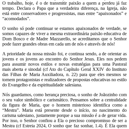
O trabalho, hoje, é o de transmitir paixão a quem a perdeu já faz
tempo. Declara o Papa que a verdadeira diferença, na Igreja, não
está entre conservadores e progressistas, mas entre “apaixonados” e
“acomodados”.
O sonho só pode continuar se estamos apaixonados de verdade, se
somos capazes de viver a mesma extraordinária paixão educativa de
Dom Bosco e de Madre Mazzarello, se acreditamos que o Senhor
pode fazer grandes obras em cada um de nós e através de nós!
A prioridade da nossa missão foi, e continua sendo, a de orientar as
jovens e os jovens ao encontro do Senhor Jesus. Eles nos pedem
para assumir novos estilos e novas estratégias para uma Pastoral
mais aberta e sinodal (cf Ato do Capítulo Geral XXIV do Instituto
das Filhas de Maria Auxiliadora, n. 22) para que eles mesmos se
tornem protagonistas e realizadores de propostas educativas no estilo
do Evangelho e da espiritualidade salesiana.
Nós guardamos, como herança preciosa, o sonho de Joãozinho com
o seu valor simbólico e carismático. Pensamos sobre a centralidade
da figura de Maria, que o homem misterioso identifica como a
“Mestra”. Maria está presente desde o início, no nascimento do
carisma salesiano, justamente porque a sua missão é a de gerar vida.
Por isso, o Senhor confiou a Ela o precioso compromisso de ser a
Mestra (cf Estreia 2024, O sonho que faz sonhar, 1.4). É Ela quem