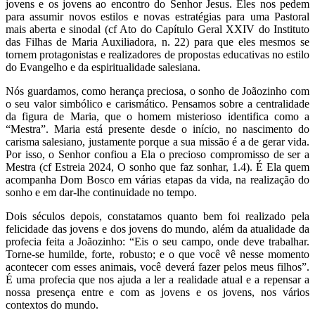
jovens e os jovens ao encontro do Senhor Jesus. Eles nos pedem
para assumir novos estilos e novas estratégias para uma Pastoral
mais aberta e sinodal (cf Ato do Capítulo Geral XXIV do Instituto
das Filhas de Maria Auxiliadora, n. 22) para que eles mesmos se
tornem protagonistas e realizadores de propostas educativas no estilo
do Evangelho e da espiritualidade salesiana.
Nós guardamos, como herança preciosa, o sonho de Joãozinho com
o seu valor simbólico e carismático. Pensamos sobre a centralidade
da figura de Maria, que o homem misterioso identifica como a
“Mestra”. Maria está presente desde o início, no nascimento do
carisma salesiano, justamente porque a sua missão é a de gerar vida.
Por isso, o Senhor confiou a Ela o precioso compromisso de ser a
Mestra (cf Estreia 2024, O sonho que faz sonhar, 1.4). É Ela quem
acompanha Dom Bosco em várias etapas da vida, na realização do
sonho e em dar-lhe continuidade no tempo.
Dois séculos depois, constatamos quanto bem foi realizado pela
felicidade das jovens e dos jovens do mundo, além da atualidade da
profecia feita a Joãozinho: “Eis o seu campo, onde deve trabalhar.
Torne-se humilde, forte, robusto; e o que você vê nesse momento
acontecer com esses animais, você deverá fazer pelos meus filhos”.
É uma profecia que nos ajuda a ler a realidade atual e a repensar a
nossa presença entre e com as jovens e os jovens, nos vários
contextos do mundo.