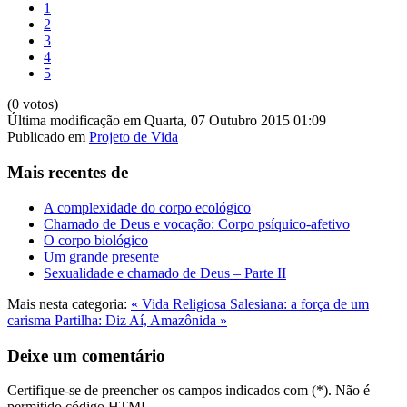
1
2
3
4
5
(0 votos)
Última modificação em Quarta, 07 Outubro 2015 01:09
Publicado em
Projeto de Vida
Mais recentes de
A complexidade do corpo ecológico
Chamado de Deus e vocação: Corpo psíquico-afetivo
O corpo biológico
Um grande presente
Sexualidade e chamado de Deus – Parte II
Mais nesta categoria:
« Vida Religiosa Salesiana: a força de um
carisma
Partilha: Diz Aí, Amazônida »
Deixe um comentário
Certifique-se de preencher os campos indicados com (*). Não é
permitido código HTML.