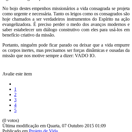
No bojo destes empenhos missionários a vida consagrada se projeta
como urgente e necessária. Tanto os leigos como os consagrados são
hoje chamados a ser verdadeiros instrumentos do Espírito na ação
evangelizadora. É preciso perder o medo dos avanços modernos e
saber estabelecer um diálogo construtivo com eles para usá-los em
benefício criativo da missão.
Portanto, ninguém pode ficar parado ou deixar que a vida empurre
os corpos inertes, mas precisamos ser forças dinâmicas e ousadas da
missão que nos motive sempre a dizer: VADO IO.
Avalie este item
1
2
3
4
5
(0 votos)
Última modificação em Quarta, 07 Outubro 2015 01:09
Publicado em
Projeto de Vida