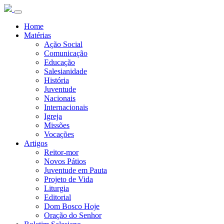
Home
Matérias
Ação Social
Comunicação
Educação
Salesianidade
História
Juventude
Nacionais
Internacionais
Igreja
Missões
Vocações
Artigos
Reitor-mor
Novos Pátios
Juventude em Pauta
Projeto de Vida
Liturgia
Editorial
Dom Bosco Hoje
Oração do Senhor