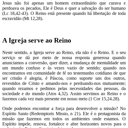
Jesus não foi apenas um homem extraordinário que curava e
perdoava os pecados, Ele é Deus e quer a salvação do ser humano
(Lc 18,42-43). O Reino está presente quando há libertação de toda
escravidão (Mt 12,28).
A Igreja serve ao Reino
Neste sentido, a Igreja serve ao Reino, ela não é o Reino. E o seu
serviço se dá por meio de nossa resposta generosa quando
anunciamos a conversão, quer dizer, a mudança de mentalidade um
um mundo confuso e às vezes vazio de sentido; quando nos
encontramos em comunidade de fé no testemunho cotidiano de que
ser cristão é alegria, é Páscoa, como suporte uns dos outros,
revestidos de Cristo e amando-nos e perdoando-nos mutuamente;
quando rezamos e pedimos pelas necessidades das pessoas, da
sociedade e do mundo (Atos 4,32). Assim servimos ao Reino e o
fazemos cada vez mais presente em nosso meio (1 Cor 15,24.28).
Onde podemos encontrar a força para desenvolver a missão? No
Espírito Santo (Redemptoris Missio, n 21). Ele é o protagonista da
missão que fazemos em todos os ambientes onde estamos. O
Espírito impele, renova, fortalece e abre horizontes novos para o