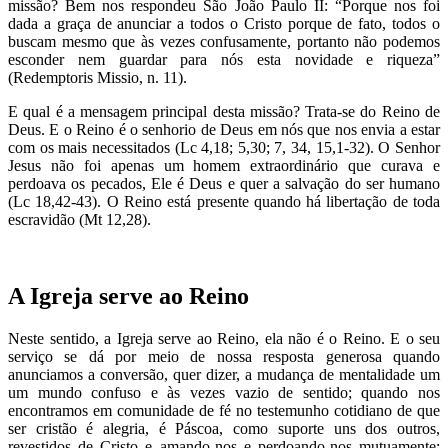
missão? Bem nos respondeu São João Paulo II: “Porque nos foi
dada a graça de anunciar a todos o Cristo porque de fato, todos o
buscam mesmo que às vezes confusamente, portanto não podemos
esconder nem guardar para nós esta novidade e riqueza”
(Redemptoris Missio, n. 11).
E qual é a mensagem principal desta missão? Trata-se do Reino de
Deus. E o Reino é o senhorio de Deus em nós que nos envia a estar
com os mais necessitados (Lc 4,18; 5,30; 7, 34, 15,1-32). O Senhor
Jesus não foi apenas um homem extraordinário que curava e
perdoava os pecados, Ele é Deus e quer a salvação do ser humano
(Lc 18,42-43). O Reino está presente quando há libertação de toda
escravidão (Mt 12,28).
A Igreja serve ao Reino
Neste sentido, a Igreja serve ao Reino, ela não é o Reino. E o seu
serviço se dá por meio de nossa resposta generosa quando
anunciamos a conversão, quer dizer, a mudança de mentalidade um
um mundo confuso e às vezes vazio de sentido; quando nos
encontramos em comunidade de fé no testemunho cotidiano de que
ser cristão é alegria, é Páscoa, como suporte uns dos outros,
revestidos de Cristo e amando-nos e perdoando-nos mutuamente;