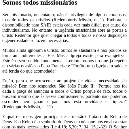
Somos todos missionários
Ser missionário, no entanto, não é privilégio de alguns corajosos,
mas de todos os cristãos (Redemptoris Missio, n. 1). Embora, a
disponibilidade para SAIR esteja cada vez mais difícil por causa do
individualismo. No entanto, a urgência missionária abre as portas a
Cristo Redentor que quer chegar a todos e todas e nossa disposição
e generosidade se fazem necessárias.
Muitos ainda ignoram a Cristo, outros se afastaram e não poucos se
tornaram indiferentes a Ele. Mas a Igreja existe para evangelizar.
Este é o seu sentido fundamental. Lembremo-nos do que já repetiu
em várias ocasiões o Papa Francisco: “Prefiro uma Igreja em saída e
até ferida do que acomodada”.
Então, para que acrescentar ao projeto de vida a necessidade da
missão? Bem nos respondeu São João Paulo II: “Porque nos foi
dada a graça de anunciar a todos o Cristo porque de fato, todos o
buscam mesmo que às vezes confusamente, portanto não podemos
esconder nem guardar para nós esta novidade e riqueza”
(Redemptoris Missio, n. 11).
E qual é a mensagem principal desta missão? Trata-se do Reino de
Deus. E o Reino é o senhorio de Deus em nós que nos envia a estar
com os mais necessitados (Lc 4,18; 5,30; 7, 34, 15,1-32). O Senhor