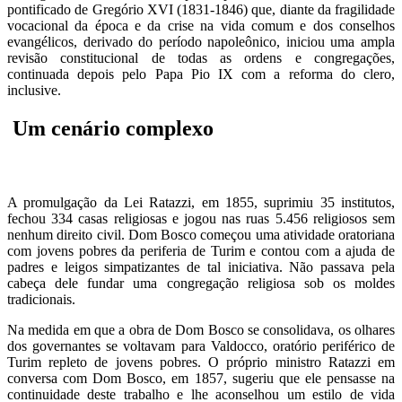
pontificado de Gregório XVI (1831-1846) que, diante da fragilidade
vocacional da época e da crise na vida comum e dos conselhos
evangélicos, derivado do período napoleônico, iniciou uma ampla
revisão constitucional de todas as ordens e congregações,
continuada depois pelo Papa Pio IX com a reforma do clero,
inclusive.
Um cenário complexo
A promulgação da Lei Ratazzi, em 1855, suprimiu 35 institutos,
fechou 334 casas religiosas e jogou nas ruas 5.456 religiosos sem
nenhum direito civil. Dom Bosco começou uma atividade oratoriana
com jovens pobres da periferia de Turim e contou com a ajuda de
padres e leigos simpatizantes de tal iniciativa. Não passava pela
cabeça dele fundar uma congregação religiosa sob os moldes
tradicionais.
Na medida em que a obra de Dom Bosco se consolidava, os olhares
dos governantes se voltavam para Valdocco, oratório periférico de
Turim repleto de jovens pobres. O próprio ministro Ratazzi em
conversa com Dom Bosco, em 1857, sugeriu que ele pensasse na
continuidade deste trabalho e lhe aconselhou um estilo de vida