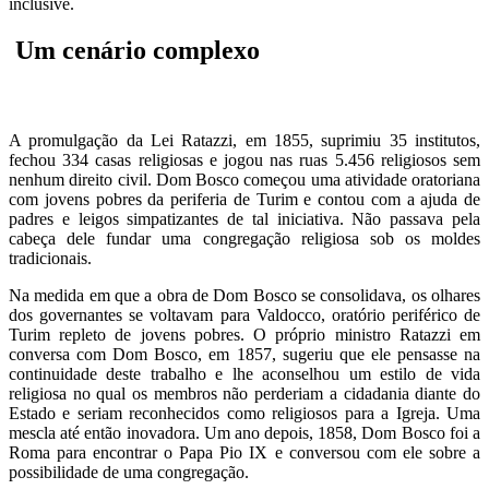
inclusive.
Um cenário complexo
A promulgação da Lei Ratazzi, em 1855, suprimiu 35 institutos,
fechou 334 casas religiosas e jogou nas ruas 5.456 religiosos sem
nenhum direito civil. Dom Bosco começou uma atividade oratoriana
com jovens pobres da periferia de Turim e contou com a ajuda de
padres e leigos simpatizantes de tal iniciativa. Não passava pela
cabeça dele fundar uma congregação religiosa sob os moldes
tradicionais.
Na medida em que a obra de Dom Bosco se consolidava, os olhares
dos governantes se voltavam para Valdocco, oratório periférico de
Turim repleto de jovens pobres. O próprio ministro Ratazzi em
conversa com Dom Bosco, em 1857, sugeriu que ele pensasse na
continuidade deste trabalho e lhe aconselhou um estilo de vida
religiosa no qual os membros não perderiam a cidadania diante do
Estado e seriam reconhecidos como religiosos para a Igreja. Uma
mescla até então inovadora. Um ano depois, 1858, Dom Bosco foi a
Roma para encontrar o Papa Pio IX e conversou com ele sobre a
possibilidade de uma congregação.