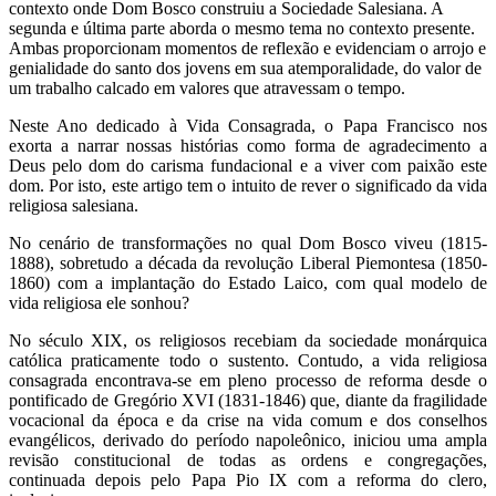
contexto onde Dom Bosco construiu a Sociedade Salesiana. A
segunda e última parte aborda o mesmo tema no contexto presente.
Ambas proporcionam momentos de reflexão e evidenciam o arrojo e
genialidade do santo dos jovens em sua atemporalidade, do valor de
um trabalho calcado em valores que atravessam o tempo.
Neste Ano dedicado à Vida Consagrada, o Papa Francisco nos
exorta a narrar nossas histórias como forma de agradecimento a
Deus pelo dom do carisma fundacional e a viver com paixão este
dom. Por isto, este artigo tem o intuito de rever o significado da vida
religiosa salesiana.
No cenário de transformações no qual Dom Bosco viveu (1815-
1888), sobretudo a década da revolução Liberal Piemontesa (1850-
1860) com a implantação do Estado Laico, com qual modelo de
vida religiosa ele sonhou?
No século XIX, os religiosos recebiam da sociedade monárquica
católica praticamente todo o sustento. Contudo, a vida religiosa
consagrada encontrava-se em pleno processo de reforma desde o
pontificado de Gregório XVI (1831-1846) que, diante da fragilidade
vocacional da época e da crise na vida comum e dos conselhos
evangélicos, derivado do período napoleônico, iniciou uma ampla
revisão constitucional de todas as ordens e congregações,
continuada depois pelo Papa Pio IX com a reforma do clero,