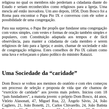
religiosa no qual os membros não perderiam a cidadania diante do
Estado e seriam reconhecidos como religiosos para a Igreja. Uma
mescla até então inovadora. Um ano depois, 1858, Dom Bosco foi a
Roma para encontrar o Papa Pio IX e conversou com ele sobre a
possibilidade de uma congregação.
Para sua surpresa, o Papa lhe propôs que fundasse uma congregação
com votos simples, com vestes e formas de oração também simples e
populares, com Constituição adaptada aos tempos e de fácil
observância, para manter a cidadania de cada membro e serem
religiosos de fato para a Igreja; e assim, chamar de sociedade e não
de congregação religiosa. Estes conselhos de Pio IX caíram como
uma luva e reforçaram o plano político do ministro Ratazzi.
Uma Sociedade da “caridade”
Dom Bosco se voltou aos meninos do oratório e com eles começou
um processo de seleção e proposta de vida que ele chamou de
“exercício de caridade” aos jovens mais pobres. Iniciou com 18
“pais fundadores”, a maioria jovem: o próprio Dom Bosco, 44 anos,
Vitório Alasonati, 47, Miguel Rua, 22, Ângelo Sávio, 24, João
Cagliero, 21, João Bonetti, 21, Carlos Chivarello, 24, João Batista