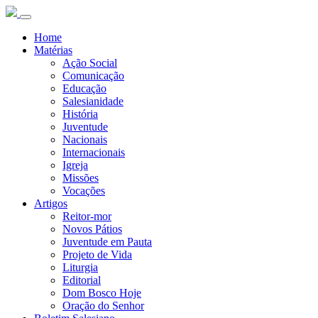
Home
Matérias
Ação Social
Comunicação
Educação
Salesianidade
História
Juventude
Nacionais
Internacionais
Igreja
Missões
Vocações
Artigos
Reitor-mor
Novos Pátios
Juventude em Pauta
Projeto de Vida
Liturgia
Editorial
Dom Bosco Hoje
Oração do Senhor