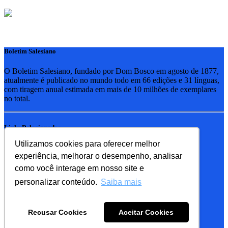
Boletim Salesiano
O Boletim Salesiano, fundado por Dom Bosco em agosto de 1877,
atualmente é publicado no mundo todo em 66 edições e 31 línguas,
com tiragem anual estimada em mais de 10 milhões de exemplares
no total.
Links Relacionados
Utilizamos cookies para oferecer melhor
RSB - Rede Salesiana Brasil
experiência, melhorar o desempenho, analisar
EDEBE - Editora
UPV - União pela Vida
como você interage em nosso site e
personalizar conteúdo.
Saiba mais
Familia Salesiana
SDB - Salesianos de Dom Bosco
Recusar Cookies
Aceitar Cookies
FMA - Filhas de Maria Auxiliadora