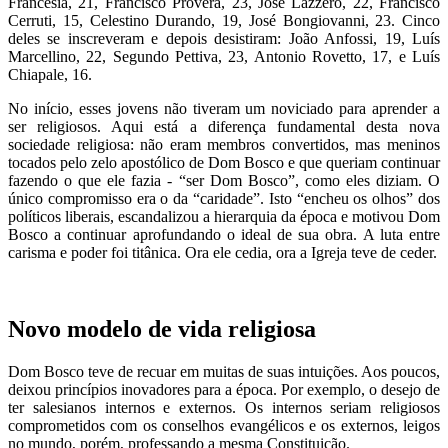
Francesia, 21, Francisco Provera, 23, José Lazzero, 22, Francisco
Cerruti, 15, Celestino Durando, 19, José Bongiovanni, 23. Cinco
deles se inscreveram e depois desistiram: João Anfossi, 19, Luís
Marcellino, 22, Segundo Pettiva, 23, Antonio Rovetto, 17, e Luís
Chiapale, 16.
No início, esses jovens não tiveram um noviciado para aprender a
ser religiosos. Aqui está a diferença fundamental desta nova
sociedade religiosa: não eram membros convertidos, mas meninos
tocados pelo zelo apostólico de Dom Bosco e que queriam continuar
fazendo o que ele fazia - “ser Dom Bosco”, como eles diziam. O
único compromisso era o da “caridade”. Isto “encheu os olhos” dos
políticos liberais, escandalizou a hierarquia da época e motivou Dom
Bosco a continuar aprofundando o ideal de sua obra. A luta entre
carisma e poder foi titânica. Ora ele cedia, ora a Igreja teve de ceder.
Novo modelo de vida religiosa
Dom Bosco teve de recuar em muitas de suas intuições. Aos poucos,
deixou princípios inovadores para a época. Por exemplo, o desejo de
ter salesianos internos e externos. Os internos seriam religiosos
comprometidos com os conselhos evangélicos e os externos, leigos
no mundo, porém, professando a mesma Constituição.