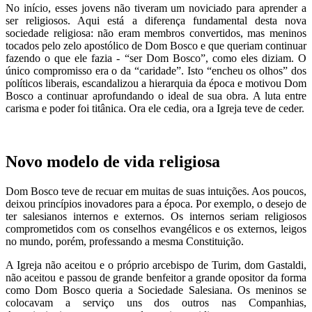
No início, esses jovens não tiveram um noviciado para aprender a
ser religiosos. Aqui está a diferença fundamental desta nova
sociedade religiosa: não eram membros convertidos, mas meninos
tocados pelo zelo apostólico de Dom Bosco e que queriam continuar
fazendo o que ele fazia - “ser Dom Bosco”, como eles diziam. O
único compromisso era o da “caridade”. Isto “encheu os olhos” dos
políticos liberais, escandalizou a hierarquia da época e motivou Dom
Bosco a continuar aprofundando o ideal de sua obra. A luta entre
carisma e poder foi titânica. Ora ele cedia, ora a Igreja teve de ceder.
Novo modelo de vida religiosa
Dom Bosco teve de recuar em muitas de suas intuições. Aos poucos,
deixou princípios inovadores para a época. Por exemplo, o desejo de
ter salesianos internos e externos. Os internos seriam religiosos
comprometidos com os conselhos evangélicos e os externos, leigos
no mundo, porém, professando a mesma Constituição.
A Igreja não aceitou e o próprio arcebispo de Turim, dom Gastaldi,
não aceitou e passou de grande benfeitor a grande opositor da forma
como Dom Bosco queria a Sociedade Salesiana. Os meninos se
colocavam a serviço uns dos outros nas Companhias,