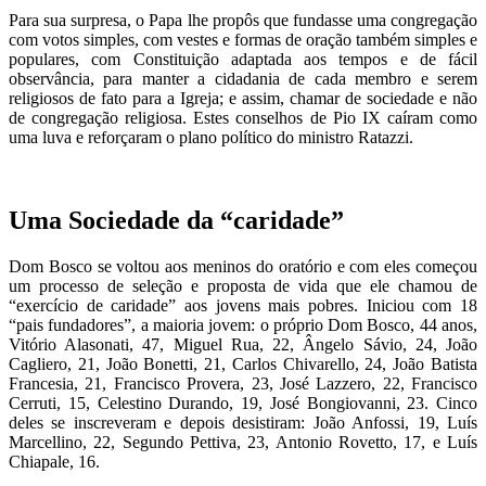
Para sua surpresa, o Papa lhe propôs que fundasse uma congregação
com votos simples, com vestes e formas de oração também simples e
populares, com Constituição adaptada aos tempos e de fácil
observância, para manter a cidadania de cada membro e serem
religiosos de fato para a Igreja; e assim, chamar de sociedade e não
de congregação religiosa. Estes conselhos de Pio IX caíram como
uma luva e reforçaram o plano político do ministro Ratazzi.
Uma Sociedade da “caridade”
Dom Bosco se voltou aos meninos do oratório e com eles começou
um processo de seleção e proposta de vida que ele chamou de
“exercício de caridade” aos jovens mais pobres. Iniciou com 18
“pais fundadores”, a maioria jovem: o próprio Dom Bosco, 44 anos,
Vitório Alasonati, 47, Miguel Rua, 22, Ângelo Sávio, 24, João
Cagliero, 21, João Bonetti, 21, Carlos Chivarello, 24, João Batista
Francesia, 21, Francisco Provera, 23, José Lazzero, 22, Francisco
Cerruti, 15, Celestino Durando, 19, José Bongiovanni, 23. Cinco
deles se inscreveram e depois desistiram: João Anfossi, 19, Luís
Marcellino, 22, Segundo Pettiva, 23, Antonio Rovetto, 17, e Luís
Chiapale, 16.