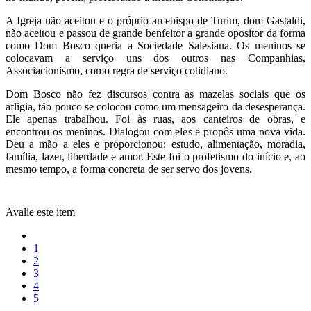
A Igreja não aceitou e o próprio arcebispo de Turim, dom Gastaldi,
não aceitou e passou de grande benfeitor a grande opositor da forma
como Dom Bosco queria a Sociedade Salesiana. Os meninos se
colocavam a serviço uns dos outros nas Companhias,
Associacionismo, como regra de serviço cotidiano.
Dom Bosco não fez discursos contra as mazelas sociais que os
afligia, tão pouco se colocou como um mensageiro da desesperança.
Ele apenas trabalhou. Foi às ruas, aos canteiros de obras, e
encontrou os meninos. Dialogou com eles e propôs uma nova vida.
Deu a mão a eles e proporcionou: estudo, alimentação, moradia,
família, lazer, liberdade e amor. Este foi o profetismo do início e, ao
mesmo tempo, a forma concreta de ser servo dos jovens.
Avalie este item
1
2
3
4
5